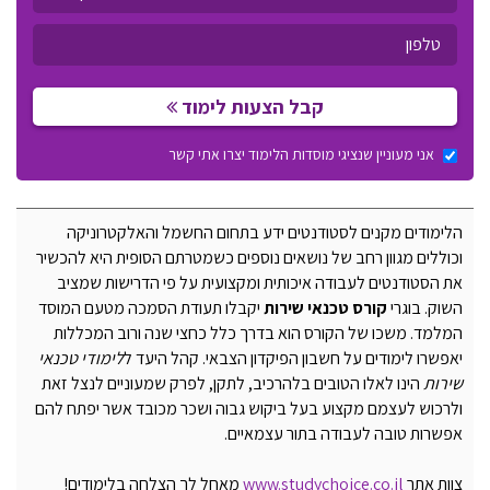
קבל הצעות לימוד
אני מעוניין שנציגי מוסדות הלימוד יצרו אתי קשר
הלימודים מקנים לסטודנטים ידע בתחום החשמל והאלקטרוניקה
וכוללים מגוון רחב של נושאים נוספים כשמטרתם הסופית היא להכשיר
את הסטודנטים לעבודה איכותית ומקצועית על פי הדרישות שמציב
השוק. בוגרי
קורס טכנאי שירות
יקבלו תעודת הסמכה מטעם המוסד
המלמד. משכו של הקורס הוא בדרך כלל כחצי שנה ורוב המכללות
יאפשרו לימודים על חשבון הפיקדון הצבאי. קהל היעד ל
לימודי טכנאי
שירות
הינו לאלו הטובים בלהרכיב, לתקן, לפרק שמעוניים לנצל זאת
ולרכוש לעצמם מקצוע בעל ביקוש גבוה ושכר מכובד אשר יפתח להם
אפשרות טובה לעבודה בתור עצמאיים.
צוות אתר
www.studychoice.co.il
מאחל לך הצלחה בלימודים!