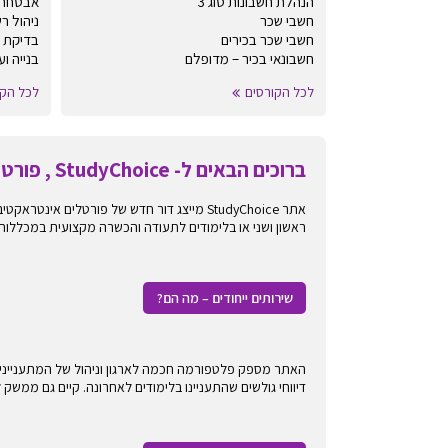
הנהלת חשבונות סוג 3
אבטחת 
חשבי שכר
ניהול ר
חשבי שכר בכירים
בדיקת תו
חשבונאי בכיר – מדופלם
בנייה ו
לכל הקורסים
לכל הקו
ברוכים הבאים ל- StudyChoice , פורטל לימודים אינטראקטיבי
אתר StudyChoice מייצג דור חדש של פורטלים
ראשון ושני או בלימודים לתעודה והכשרה מקצועית במכללות
שירותים ייחודים – מה הם?
האתר מספק פלטפורמה חכמה לארגון וניהול של המתעניינים 
דיווחי גולשים שהתעניינו בלימודים לאחרונה. קיים גם ממשק