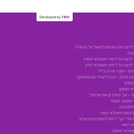
Developed by
TROI
 לדעת ולא העזתם לשאול על הכשרת
בוה
לדעת על לימודי חשמלאי מסוייג
 לדעת על לימודי חשמלאי בודק
ים - הסבר ומידע כללי
ם תעסוקה
מוסמך
אי מוסמך
סף – איך משלבים את שניהם?
 מוסמך מקוצר
מתוכנתים
 בתחום חשמלאי מסויג
אלי "יקר" ביחס לסטודנטים בעולם
י ראשי
חשמלאי מוסמך