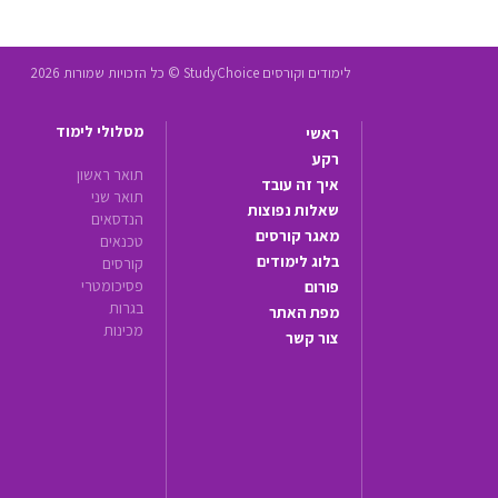
לימודים וקורסים StudyChoice © כל הזכויות שמורות 2026
מסלולי לימוד
ראשי
רקע
תואר ראשון
איך זה עובד
תואר שני
שאלות נפוצות
הנדסאים
מאגר קורסים
טכנאים
בלוג לימודים
קורסים
פסיכומטרי
פורום
בגרות
מפת האתר
מכינות
צור קשר