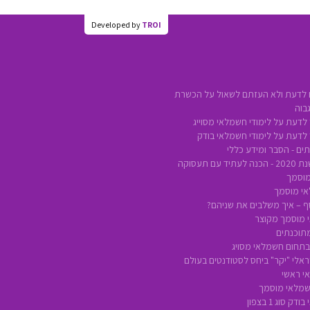
Developed by
TROI
 לדעת ולא העזתם לשאול על הכשרת
בוה
לדעת על לימודי חשמלאי מסוייג
 לדעת על לימודי חשמלאי בודק
ים - הסבר ומידע כללי
ם תעסוקה
מוסמך
אי מוסמך
סף – איך משלבים את שניהם?
 מוסמך מקוצר
מתוכנתים
 בתחום חשמלאי מסויג
אלי "יקר" ביחס לסטודנטים בעולם
י ראשי
חשמלאי מוסמך
 סוג 1 בצפון