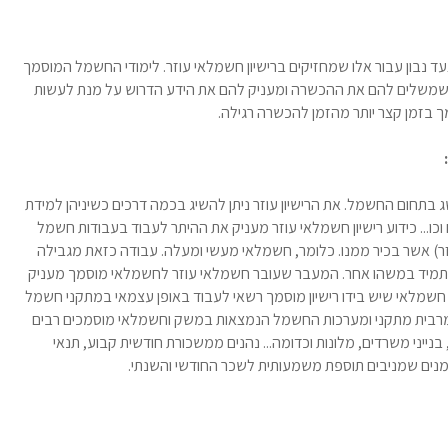
ד נבון עבור אלו שמחזיקים ברישיון חשמלאי עוזר. לימודי החשמל המוסמך
 שמשלים להם את ההכשרה ומעניק להם את הידע הדרוש על מנת לעשות
בזמן קצר יותר מהזמן להכשרה רגילה.
ג בתחום החשמל. את הרישיון עוזר ניתן להשיג בכמה דרכים כשיניהן למידת
ל בזמן התיכון, הוכחת ניסיון בתחום של 7 שנים וכו... כידוע רישיון חשמלאי עוזר מעניק את ההיתר לעבוד בעבודות חשמל
ר) אשר בכיר ממנו. כלומר, חשמלאי מעשי ומעלה. עבודה כזאת מגבילה
י תמיד במשהו אחר. המעבר שעובר חשמלאי עוזר לחשמלאי מוסמך מעניק
. חשמלאי שיש בידו רישיון מוסמך רשאי לעבוד באופן עצמאי במתקני חשמל
 בזרם של עד 80 אמפר. אלו הם מרבית מתקני ומערכות החשמל הנמצאות במשק וחשמלאי מוסמכים רבים
ייני משרדים, מלונות וכדומה... נהנים ממשכורת חודשית קבוע, תנאי
דמנים שמניבים תוספת משמעותית לשכר החודשי והשנתי.