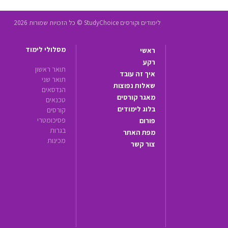
לימודים וקורסים StudyChoice © כל הזכויות שמורות 2026
מסלולי לימוד
ראשי
רקע
תואר ראשון
איך זה עובד
תואר שני
שאלות נפוצות
הנדסאים
מאגר קורסים
טכנאים
בלוג לימודים
קורסים
פסיכומטרי
פורום
בגרות
מפת האתר
מכינות
צור קשר