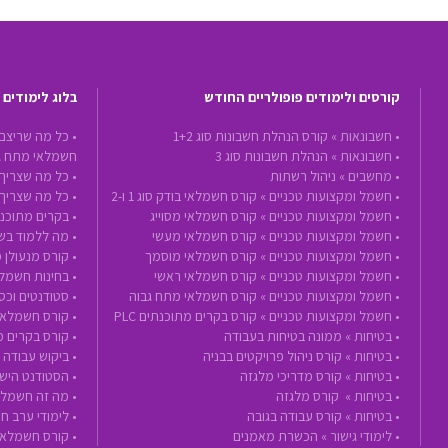
קורסים ולימודים פופולריים החודש
בלוג לימודים
•
חשבונאות »
קורס הנהלת חשבונות סוג 1+2
• כל מה שריצם
•
חשבונאות »
הנהלת חשבונות סוג 3
חשמלאי מתח ג
•
מחשבים »
ניהול רשתות
• כל מה שצריך 
•
חשמל ומקצועות טכניים »
קורס חשמלאי בודק סוג 1 ו-2
• כל מה שצריך
•
חשמל ומקצועות טכניים »
קורס חשמלאי מסוייג
• בקרים מתוכנת
•
חשמל ומקצועות טכניים »
קורס חשמלאי מעשי
• מה ללמוד בשנת 2020 - הכנה לעתיד ע
•
חשמל ומקצועות טכניים »
קורס חשמלאי מוסמך
• קורס מנעולן 
•
חשמל ומקצועות טכניים »
קורס חשמלאי ראשי
• בחינות חשמל
•
חשמל ומקצועות טכניים »
קורס חשמלאי מתח גבוה
• סטודנטים וכ
•
חשמל ומקצועות טכניים »
קורס בקרים מתוכנתים PLC
• קורס חשמלאי
•
בטיחות »
ממונה בטיחות בעבודה
• קורס בקרים 
•
בטיחות »
קורס ניהול פרויקטים בבניה
• ביקוש עבודה
•
בטיחות »
קורס מדריכי מלגזה
• הסטודנט הישר
•
בטיחות »
קורס מלגזה
• מה זה חשמלא
•
בטיחות »
קורס עבודה בגובה
• לימודי ערב 
•
לימודי גישור »
הכשרת מאמנים
• קורס חשמלאי בודק