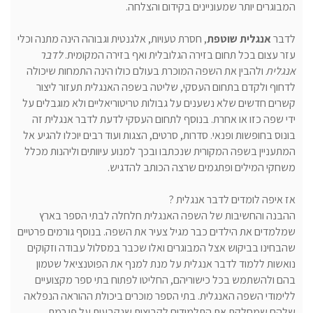
המבוגרים יותר שמעוניינים בקידום והצלחה.
לדבר
אנגלית שוטפת
, חסרת טעויות, אלגנטית וגבוהה הינה מתנה וכלי
עזר עצום בכל תחום בזירה הגלובלית ואף בזירה המקומית.
לדבר
אנגלית
ולהבין את השפה המוכרת בעולם כולו הינה התמחות שיכולה
לדחוף ולקדם בתחום העסקי, שליטה בשפה האנגלית תעזור ליצור
קשרים חדשים שלא נשענים על גבולות טריטוריאליים ולא מוגבלים על
ידי שפה כזו או אחרת. בנוסף לתחום העסקי לדעת לדבר אנגלית זה
בונוס בחופשות ופנאי. סדרות, סרטים, הצגות ועוד רבים יוכלו להגיע אל
המתעניין בשפה המקורית שנכתבו ובכך למנוע עיוותים וליהנות מכלל
משחקי המילים ופתגמים שרצה הכותב להדגיש.
אז איפה לומדים לדבר אנגלית ?
ההבנה והחשיבות של השפה האנגלית חלחלה לבתי הספר בארץ
שמלמדים את הילדים כבר מגיל צעיר את השפה. בנוסף גורמים פרטיים
שהבחינו בביקוש אצל המבוגרים ואלו שכבר במסלול עבודה וזקוקים
נואשות ללמוד לדבר אנגלית על מנת למנף את הפוטנציאל שטמון
בהם ולהשתמש בכל כישוריהם, החליטו לפתוח בתי ספר מקצועיים
ללימודי השפה האנגלית. בתי הספר מוכרים ביכולת ההוראה הנפלאה
שלהם שמחלקת את התלמידים לקבוצות שנקבעות על פי רמת