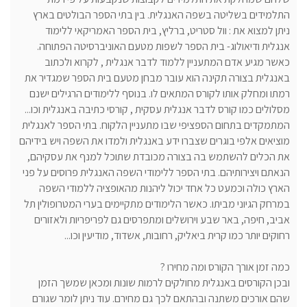
התלמידים בשליטה בשפה האנגלית. בין בתי הספר הבולטים בארץ
ניתן למצוא את : וול סטריט, ברליץ, בית הספר האמריקאי ללימוד
אנגלית ודיאולוג- בית הספר לשפות מטעם האוניברסיטה הפתוחה.
כאשר מגיע אדם המתעניין ללמוד לדבר אנגלית , לקרוא ולכתוב
באנגלית בצורה תקינה הוא עובר מבחן מטעם בית הספר שמגדיר את
רמתו ומחלק אותו לקורס המתאים לו. בנוסף ללימודים הרגילים ישנם
מסלולים כמו קורס לדבר אנגלית עסקית , קורסי כתיבה באנגלית וכו...
המתמקדים בתחום הספציפי שבו מתעניין הלקוח. בתי הספר לאנגלית
מוציאים אלפי בוגרים שצברו ידע באנגלית ולמדו את השפה ויש בידיהם
את הכלים להשתמש בה בצורה מכובדת שתוכל למנף את עסקיהם,
הנאתם ויצירותיהם. בתי הספר ללימודי השפה האנגלית פרוסים על פני
הארץ כולה וכמעט כל אחד יכול ליהנות מהאופציה ללמודי השפה
במרחק הגיוני מביתו. כאשר הלימודים מתקיימים בערי המטרופולין תל
אביב, חיפה, באר שבע וירושלים ומתפרסים גם לפריפריות ולאזורים
רחוקים יותר כמו קרית ביאליק, רחובות, אשדוד, מודיעין וכו...
כמה זמן אורך הקורס ומה מחירו ?
ובכן הקורסים באנגלית מחולקים לרמות שונות ומכאן שמשך הזמן
שהם אורכים משתנה ובהתאם לכך גם מחירם. עוד ניתן לומר שגורם