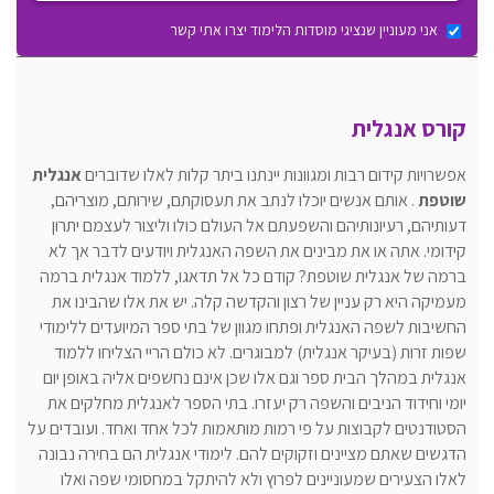
אני מעוניין שנציגי מוסדות הלימוד יצרו אתי קשר
קורס אנגלית
אפשרויות קידום רבות ומגוונות יינתנו ביתר קלות לאלו שדוברים
אנגלית
שוטפת
. אותם אנשים יוכלו לנתב את תעסוקתם, שירותם, מוצריהם,
דעותיהם, רעיונותיהם והשפעתם אל העולם כולו וליצור לעצמם יתרון
קידומי. אתה או את מבינים את השפה האנגלית ויודעים לדבר אך לא
ברמה של אנגלית שוטפת? קודם כל אל תדאגו, ללמוד אנגלית ברמה
מעמיקה היא רק עניין של רצון והקדשה קלה. יש את אלו שהבינו את
החשיבות לשפה האנגלית ופתחו מגוון של בתי ספר המיועדים ללימודי
שפות זרות (בעיקר אנגלית) למבוגרים. לא כולם הריי הצליחו ללמוד
אנגלית במהלך הבית ספר וגם אלו שכן אינם נחשפים אליה באופן יום
יומי וחידוד הניבים והשפה רק יעזרו. בתי הספר לאנגלית מחלקים את
הסטודנטים לקבוצות על פי רמות מותאמות לכל אחד ואחד. ועובדים על
הדגשים שאתם מציינים וזקוקים להם. לימודי אנגלית הם בחירה נבונה
לאלו הצעירים שמעוניינים לפרוץ ולא להיתקל במחסומי שפה ואלו