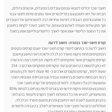
חשבי שכר יכולים למצוא עצמם עובדים במפעלים, ארגונים גדולים,
חברות של רואי חשבון וגם כפרילנסרים אשר נותנים שירות חיצוני עבור
כל אותם גורמים. העבודה דורשת אחריות רבה למשכורתם של העובדים
תוך מתן שירות מעולה לארגונים עצמם. על חשב השכר לקחת בחשבון
את כל החומר הלימודי אותו אסף לאורך הלימודים וליישם אותו בפועל.
קורס חשבי שכר בנתניה- חשוב לדעת
חשוב לדעת כי בתחום לימודי קורס חשבי שכר ישנם קורסים מקיפים
המתקיימים תחת פיקוח משרד הכלכלה ולשכת רואי החשבון וישנם
קורסים מקוצרים אשר מתקיימים ללא פיקוח. מבחינת רמת ההכשרה
לא ניתן להשוות בין השניים ובעוד שקורסים מפוקחים אורכים כ- 154
שעות לימוד, קורסים מקוצרים אורכים כ- 40 שעות לימוד ולכן פעמים
רבות הם פחות נחשבים בראיונות עבודה וגם מבחינת אופציות השכר
שמוצעות לבעלי התעודה. לימודים מקיפים של קורס חשבי שכר
המתבצעים תחת פיקוח ידרשו מהבוגרים להיות נוכחים בלפחות 85%
מהשיעורים, להגיש את כל המטלות לאורך הקורס ולעמוד בהצלחה
במבחן מטעם לשכת רואי החשבון ומבחן מטעם משרד הכלכלה.
מסלולים רבים של חשבי שכר מאפשרים לשלב בין עבודה ולימודים
כיוון שהם מתקיימים במתכונת לימודי ערב.