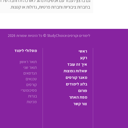
גם ברצון לעבוד עם אנשים ולנהוג לאורכה ולרוחבה של ה
בחברות ציבוריות וחברות פרטיות, גדולות או קטנות.
לימודים וקורסים StudyChoice © כל הזכויות שמורות 2026
מסלולי לימוד
ראשי
רקע
תואר ראשון
איך זה עובד
תואר שני
שאלות נפוצות
הנדסאים
מאגר קורסים
טכנאים
בלוג לימודים
קורסים
פסיכומטרי
פורום
בגרות
מפת האתר
מכינות
צור קשר