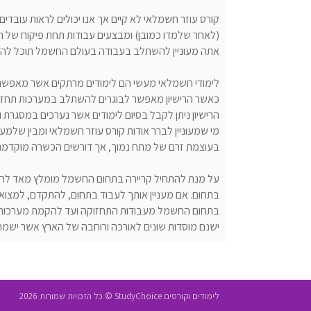
קורס עוזר חשמלאי לא קיים אך אנו יכולים לראות עוב
(לאחר שלמדו כמובן) ומבצעים עבודות תחת פיקוח של ח
אתה מעוניין להשתלב בעבודה בעולם החשמל תוכל להתח
כאשר הרישיון מאפשר לבוגרים להשתלב במערכות תחזוק
הרישיון ניתן לקבל בסיום לימודים אשר נערכים במסגרת
מי שמעוניין לברר אודות קורס עוזר חשמלאי ומבין של
בעוצמת זרם של מתח נמוך, אך דורשים הכשרה מוקדמת
על מנת להתחיל קריירה בתחום החשמל מומלץ מאד להת
בתחום. אם מעניין אותך לעבוד בתחום, להתקדם, למצוא ע
בתחום החשמל מעבודות התחזוקה ועד להקמת מערכות) ו
ישנם מוסדות שונים לאורכה ורוחבה של הארץ אשר ישמ
לימודים וקורסים StudyChoice © כל הזכויות שמורות 2026