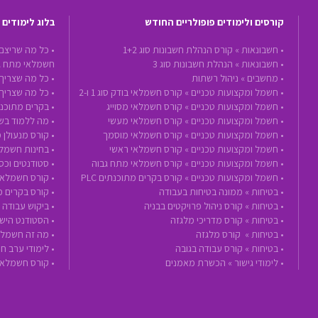
קורסים ולימודים פופולריים החודש
בלוג לימודים
•
חשבונאות »
קורס הנהלת חשבונות סוג 1+2
• כל מה שריצם
•
חשבונאות »
הנהלת חשבונות סוג 3
חשמלאי מתח ג
•
מחשבים »
ניהול רשתות
• כל מה שצריך 
•
חשמל ומקצועות טכניים »
קורס חשמלאי בודק סוג 1 ו-2
• כל מה שצריך
•
חשמל ומקצועות טכניים »
קורס חשמלאי מסוייג
• בקרים מתוכנת
•
חשמל ומקצועות טכניים »
קורס חשמלאי מעשי
• מה ללמוד בשנת 2020 - הכנה לעתיד ע
•
חשמל ומקצועות טכניים »
קורס חשמלאי מוסמך
• קורס מנעולן 
•
חשמל ומקצועות טכניים »
קורס חשמלאי ראשי
• בחינות חשמל
•
חשמל ומקצועות טכניים »
קורס חשמלאי מתח גבוה
• סטודנטים וכ
•
חשמל ומקצועות טכניים »
קורס בקרים מתוכנתים PLC
• קורס חשמלאי
•
בטיחות »
ממונה בטיחות בעבודה
• קורס בקרים 
•
בטיחות »
קורס ניהול פרויקטים בבניה
• ביקוש עבודה
•
בטיחות »
קורס מדריכי מלגזה
• הסטודנט הישר
•
בטיחות »
קורס מלגזה
• מה זה חשמלא
•
בטיחות »
קורס עבודה בגובה
• לימודי ערב 
•
לימודי גישור »
הכשרת מאמנים
• קורס חשמלאי בודק