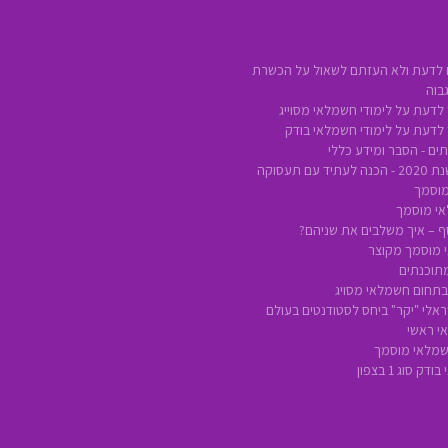
 לדעת ולא העזתם לשאול על הכשרת
בוה
לדעת על לימודי חשמלאי מסוייג
 לדעת על לימודי חשמלאי בודק
ים - הסבר ומידע כללי
ם תעסוקה
מוסמך
אי מוסמך
סף – איך משלבים את שניהם?
 מוסמך מקוצר
מתוכנתים
 בתחום חשמלאי מסויג
אלי "יקר" ביחס לסטודנטים בעולם
י ראשי
חשמלאי מוסמך
 סוג 1 בצפון