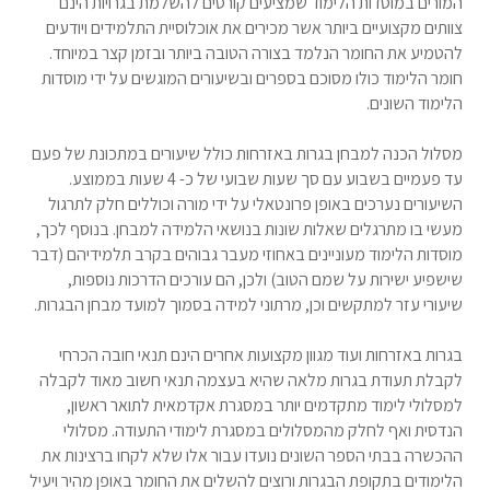
המורים במוסדות הלימוד שמציעים קורסים להשלמת בגרויות הינם
צוותים מקצועיים ביותר אשר מכירים את אוכלוסיית התלמידים ויודעים
להטמיע את החומר הנלמד בצורה הטובה ביותר ובזמן קצר במיוחד.
חומר הלימוד כולו מסוכם בספרים ובשיעורים המוגשים על ידי מוסדות
הלימוד השונים.
מסלול הכנה למבחן בגרות באזרחות כולל שיעורים במתכונת של פעם
עד פעמיים בשבוע עם סך שעות שבועי של כ- 4 שעות בממוצע.
השיעורים נערכים באופן פרונטאלי על ידי מורה וכוללים חלק לתרגול
מעשי בו מתרגלים שאלות שונות בנושאי הלמידה למבחן. בנוסף לכך,
מוסדות הלימוד מעוניינים באחוזי מעבר גבוהים בקרב תלמידיהם (דבר
שישפיע ישירות על שמם הטוב) ולכן, הם עורכים הדרכות נוספות,
שיעורי עזר למתקשים וכן, מרתוני למידה בסמוך למועד מבחן הבגרות.
בגרות באזרחות ועוד מגוון מקצועות אחרים הינם תנאי חובה הכרחי
לקבלת תעודת בגרות מלאה שהיא בעצמה תנאי חשוב מאוד לקבלה
למסלולי לימוד מתקדמים יותר במסגרת אקדמאית לתואר ראשון,
הנדסית ואף לחלק מהמסלולים במסגרת לימודי התעודה. מסלולי
ההכשרה בבתי הספר השונים נועדו עבור אלו שלא לקחו ברצינות את
הלימודים בתקופת הבגרות ורוצים להשלים את החומר באופן מהיר ויעיל