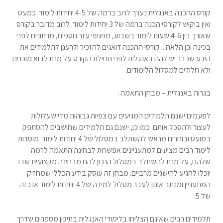
קורס ההכנה באנגלית נערך לרוב ברמה של 4-5 יחידות לימוד. כמעט
ואין ביקוש לקורסי הכנה ברמה של 3 יחידות לימוד. לרוב מדובר בקורס
שאורך בין 4-6 שעות לימוד בשבוע, מפגשי עזר נוספים, מרתונים לפני
בכינה וכן הלאה... קורסי ההכנה דואגים להזכיר ולרענן לתלמידים את
הידע שכבר יש להם באנגלית לפני תחילת הקורס על מנת לבוא מוכנים
ולא חלודים למסלול הלימודים.
בגרות באנגלית – מבחן התאמה :
לפעמים ישנם תלמידים המגיעים עם צפיות גבוהות מדי שעלולות
לעצור ולתסכל אותם. כמו כן, ישנם גם תלמידים שחושבים להסתפק
במועט ובוחרים מראש להשתלב במסלול של 4 יחידות לימוד. מוסדות
לימוד רבים מציעים למתעניינים אפשרות לבחינת התאמה לרמה
שלהם, על מנת להשתלב במסלול הנכון להם מבחינה מקצועית שבו
יוכלו להגיע להישגים מרביים. מבחן זה עוסק בידע הכללי שמחזיק
המתעניין ומנתב אותו לעבר מסלול למידה של 4 יחידות לימוד או כזה
של 5.
תלמידים רבים שאינם הצליחו בלימודי האנגלית בתיכון מספרים שדרך