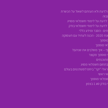
 לדעת ולא העזתם לשאול על הכשרת
בוה
לדעת על לימודי חשמלאי מסוייג
 לדעת על לימודי חשמלאי בודק
ים - הסבר ומידע כללי
ם תעסוקה
מוסמך
אי מוסמך
סף – איך משלבים את שניהם?
 מוסמך מקוצר
מתוכנתים
 בתחום חשמלאי מסויג
אלי "יקר" ביחס לסטודנטים בעולם
י ראשי
חשמלאי מוסמך
 סוג 1 בצפון