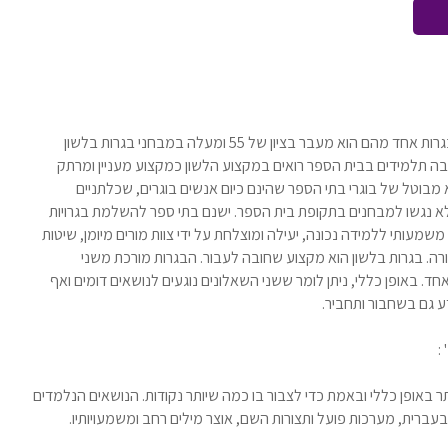
מבין מקצועות החובה הנדרשים למען זכאות לתעודת הבגרות אחד מהם הוא מעבר בציון של 55 ומעלה במבחני בגרות בלשון
ה תלמידים בבית הספר רואים במקצוע הלשון כמקצוע מעניין ומרתק
מבוטל של בוגרי בתי הספר שהינם כיום אנשים בוגרים, שכלתניים
 לא נגשו למבחנים בתקופת בית הספר. ישנם בתי ספר להשלמת בגרויות
מעותי ללמידה נכונה, יעילה ומוצלחת על ידי צוות מורים מיומן, שיטות
רה. בגרות בלשון הוא מקצוע שחובה לעבור. הבגרות מורכת משני
אחד. באופן כללי, ניתן לומר ששני השאלונים נוגעים לנושאים דומים ואף
ע גם בשחבור ותחביר.
:
תר באופן כללי ובאמת כדי לצבור בו כמה שיותר נקודות. הנושאים הנלמדים
 בעברית, מערכות פועל ותצורות השם, אוצר מילים רחב ומשמעויותיו.