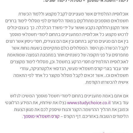
לימודי חשמלאי מוסמך – מסלולי לימוד שונים :
אוכלוסיית התלמידים אשר מעוניינים לקבל מקצוע וללמוד הכשרת
חשמלאים מוסמכים מתחלקים במוסד הלימודים לפי מסלולי לימוד ברורים
אשר תקנון החלוקה נקבע ואושר על ידי משרד הכלכלה. כך בעצם יכולים
לרכוש מקצוע כל אוכלוסיית המתעניינים בתחום לימודי חשמלאי מוסמך
בין אם הם מגיעים מרקע בתחום ובין אם הם צעירים, חסרי ניסיון אשר רוצים
לקבל הכשרה מן היסוד. המסלולים כולם מתקיימים בשעות נוחות אשר
מתפרסים על פני תקופה של כשנתיים ויותר במתכונת הנפוצה שמותאמת
לאוכלוסיית התלמידים חסרי הרקע בחשמל. וכן, מסלולי לימוד מקוצרים
יותר עבור בוגרי קורס חשמלאי מעשי, הנדסאי אלקטרוניקה, עוזרי
חשמלאים וכו.. אשר זכאים לקבל מסלול מקוצר כל אחד לפי התאמה
אישית להכשרתו הקודמת.
אם אתם באמת מתעניינים בתחום לימודי חשמל מוסמך המשיכו לגלוש
עוד באתר
www.studychoice.co.il
נצלו את שירותיו, את המידע הרלוונטי
וכמובן את תהליך ההרשמה הקצר והנוח שיספק לכם את מגוון הצעות
הלימודים הטובות באזוריכם. דף הקורס –
קורס חשמלאי מוסמך
.