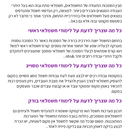
מבין הסמכות התעודה של החשמלאים, חשמלאי מתח גבוה הוא בעל היתרי
העבודה המגוונים והבכירים ביותר. למעשה, רק הנדסאי חשמל ומהנדסים
נמצאים מעל חשמלאים אלו בהיררכיית התחום, והדבר אומר כי מדובר לא רק
בסטטוס מקצועי גבוה אלא גם באפ...
כל מה שצריך לדעת על לימודי חשמלאי ראשי
בתחום החשמל ישנה היררכיה ברורה של הסמכות כאשר כל הסמכה נוספת
מעניקה לבעליה שפע של תחומי אחריות נוספים. קורס חשמלאי ראשי למשל
הוא קורס שמתאים לבעלי הסמכה של חשמלאי מוסמך שמעוניינים להתקדם
ולקבל היתרי עבודה רחבים יותר.&nbs...
כל מה שצריך לדעת על לימודי חשמלאי מסוייג
במקומות עבודה רבים יש לבצע מעת לעת עבודות חשמל מסוג מסויים. במקום
להעסיק חשמלאי לצורך העניין ולהגדיל את מצבת העובדים, ניתן פעמים רבות
להכשיר באופן מקומי וממוקד עובד או או קבוצת עובדים שכבר מועסקים
במקום.
כל מה שצריך לדעת על לימודי חשמלאי בודק
תכנון מערכות חשמל הוא פרקטיקה ששמורה למהנדסי חשמל ולעיתים גם
לחשמלאים מוסמכים, כתלות בגובה המתח החשמלי של המערכות
המתוכננות. משום שבכל מה שקשור לחשמל אין מקום לטעויות, יש הכרח
לבצע בדיקה לאותן תכניות וגם בדיקה פיזית לאחר...