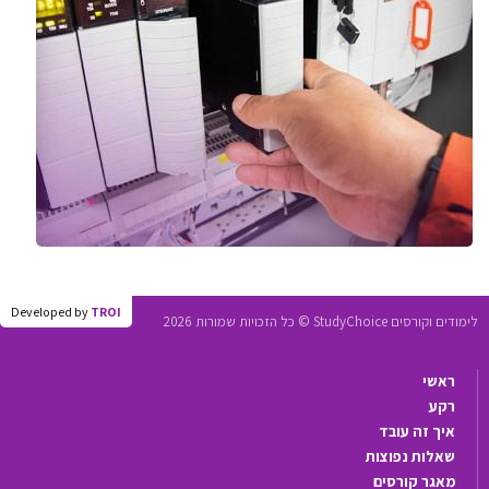
Developed by
TROI
לימודים וקורסים StudyChoice © כל הזכויות שמורות 2026
ראשי
רקע
איך זה עובד
שאלות נפוצות
מאגר קורסים