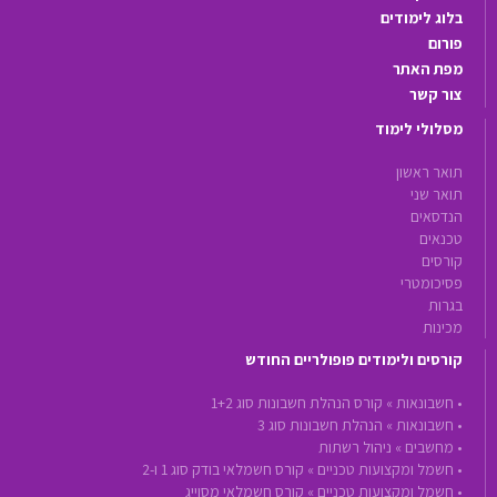
בלוג לימודים
פורום
מפת האתר
צור קשר
מסלולי לימוד
תואר ראשון
תואר שני
הנדסאים
טכנאים
קורסים
פסיכומטרי
בגרות
מכינות
קורסים ולימודים פופולריים החודש
•
חשבונאות »
קורס הנהלת חשבונות סוג 1+2
•
חשבונאות »
הנהלת חשבונות סוג 3
•
מחשבים »
ניהול רשתות
•
חשמל ומקצועות טכניים »
קורס חשמלאי בודק סוג 1 ו-2
•
חשמל ומקצועות טכניים »
קורס חשמלאי מסוייג