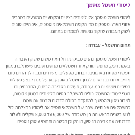
לימודי חשמל מוסמך
לימודי חשמל מוסמך אלו לימודים רציניים ומקצועיים המוצעים במרבית
אזורי הארץ ומספקים מדי תקופה חשמלאים מוסמכים, איכותיים וטובים
לשוק העבודה שזקוק נואשות למומחים בתחום.
תחום החשמל – עבודה :
לימודי חשמל מוסמך נהנים מביקוש גדול וזאת משום ששוק העבודה
באמת זועק, מחפש וסורק אחר חשמלאים מנוסים וטובים שישתלבו במגוון
תפקידי מפתח בארגונים, חברות, מפעלים, משרדים וכו... הלך החיים כיום
מחייב אותנו כבני אדם לצרוך חשמל באופן קבוע על מנת לבצע פעולות
בסיסיות ויומיומיות כמו עבודה, פעולות בסביבה הביתית, החברתית וכו...
בוגרי לימודי החשמל יכולים להשתלב בסיום הלימודים במגוון מקומות,
לצבור ניסיון ולהמשיך להתקדם בסולם הדרגות ולבנות את שמם
כחשמלאים איכותיים. שכרו של חשמלאי שסיים את לימודיו בהצלחה יכול
לנוע בשנים הראשונות בין משכורת של 6,000 עד 8,000 שקלים ולעלות
הדרגתית עם צבירת הניסיון, הוותק וכן הכשרות ותחומי עיסוק נוספים.