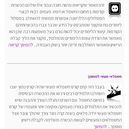
זהו מאמר שקריאתו מהווה חובה עבור אלו שלהם הכשרות
קודמות בתחום החשמל או דומיו. פעמים רבות לבוגרי
המסלולים הללו ישנה אפשרות ממשית להשתלב במסלול
לימודים נוח ומקוצר שמתבסס על הידע שכבר צברו בהכשרותיהם
הקודמות. קיצור הלימודים יכול להוות גורם בעל משמעות רבה שכן הוא
מאפשר את הורדת עומס הלימודים מהתלמיד, מקצר את הליך קבלת
הרישיון ומאפשר השתלבות זריזה יותר בשוק העבודה...
להמשך קריאה
חשמלאי מעשי למוסמך
בעבר היה קיים קורס חשמלאי מעשי שהיה קורס נפוץ שבו
השתלבו תלמידים רבים ורכשו את ההכשרה הבסיסית
בתחום החשמל. עם השנים התגלה הצורך וההבנה שיש
להכשיר את התלמידים בצורה מעמיקה ומקיפה יותר ומעמדו של קורס
חשמלאי מעשי ירדה פלאים. כשזה קרה נוצר צורך שהולך וגובר אצל
החשמלאים המעשיים לעשות הכשרה משלימה לקבלת רישיון
מוסמך...
להמשך