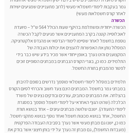
גמר בעקבות לימודי חשמלאי מעשי (לרוב מתעניינים שמגיעים ישירות
לאחר קורס חשמלאות מעשי)
הכשרה
הכשרה ייחודית ומשתלמת בהיקף שעות הכולל 564 ש"ל – מיועדת
לאוכלוסייה קטנה בקרב המתעניינים אשר מגיעים לקבל הכשרה
נוספת בחשמל לאחר שסיימו לימודי הנדסאי או מהנדס אלקטרוניקה.
המסלול נותן את האפשרות להעצים את יכולות העבודה של
המקצוענים והינו נערך באופן ייחודי אשר מכיר בידע שיש כבר בידי
התלמידים. כמו כן, בוגרי הקורס הנבחנים במבחנים הסופיים זוכים
לפטור מהמבחן בתורת החשמל.
תלמידים במסלול לימודי חשמלאי מוסמך נדרשים בסופם להיבחן
במבחני גמר בחשמל. המבחנים הינם צעד חשוב והכרחי לסיום הקורס
בהצלחה. את המבחנים כותבים, עורכים ובודקים נציגים של משרד
הכלכלה (שהינו הגוף האחראי על לימודי חשמל מוסמך במסגרת
לימודי התעודה). ישנם שלושה מבחנים עיונים – אחד בנושא תורת
החשמל, אחד בנושא מכונות חשמל ואחד נוסף בנושא מתקני חשמל.
כמו כן, ישנו גם מבחן מעשי אשר נערך בסביבת העבודה הפרקטית
(מעבדות החשמל), גם מבחן זה נערך על ידי בוחן חיצוני אשר בודק את