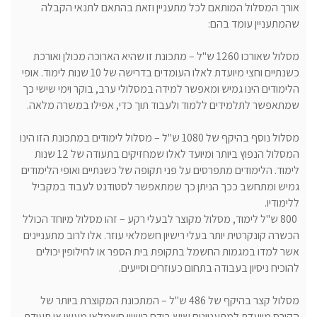
אורך המסלול המותאם לכל מתעניין וזאת בהתאם לתנאי הקבלה
שהמתעניין עומד בהם:
מסלול שאורכו 1260 ש"ל – מתכונת זו שהיא הארוכה מכולן ואורכת
כשנתיים וחצי מיועדת לאלו העומדים בדרישה של 10 שנות לימוד. אופי
הלימודים הינו גמיש ומאפשר למידה במסלולי ערב, בוקר וימי שישי כך
שמתאפשר לתלמידים ללמוד ולעבוד תוך כדי, אפילו במשרה מלאה.
מסלול נוסף בהיקף של 1080 ש"ל – מסלול לימודים במתכונת הזו הינו
המסלול הנפוץ ביותר ומיועד לאלו שמחזיקים בתעודה של 12 שנות
לימוד. הלימודים מתפרסים על פני תקופה של כשנתיים ואופי הלימודים
גמיש ומתחשב ככך הניתן כך שמתאפשר לסטודנט לעבוד במקביל
ללימודיו.
800 ש"ל לימוד, מסלול מקוצר לבעלי רקע – זהו מסלול מיוחד הכולל
הכשרה קונקרטית יותר בעלי רישיון חשמלאי עוזר. אלו לרוב מתעניינים
אשר למדו במגמות החשמל בתקופת בית הספר או לחילופין יכולים
להוכיח ניסיון בעבודה בתחום כעוזרים וסייעים.
מסלול קצר בהיקף של 486 ש"ל – המתכונת המקוצרת ביותר של
הקורס מיועדת למתעניינים שיש בידם רישיון חשמלאי מעשי או תעודת