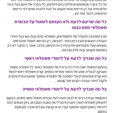
על כלי בקרה אוטומאטיים ותלויה בהם לחלוטין. כלי בקרה אלו אינם בעלי בינה
מלאכותית ועל כן נדרשים אנשי מקצוע על מנת לתכנת אותם לפי דרישות
התעשייה, לנטר אחר פע...
כל מה שריצם לדעת ולא העזתם לשאול על הכשרת
חשמלאי מתח גבוה
מבין הסמכות התעודה של החשמלאים, חשמלאי מתח גבוה הוא בעל היתרי
העבודה המגוונים והבכירים ביותר. למעשה, רק הנדסאי חשמל ומהנדסים
נמצאים מעל חשמלאים אלו בהיררכיית התחום, והדבר אומר כי מדובר לא רק
בסטטוס מקצועי גבוה אלא גם באפ...
כל מה שצריך לדעת על לימודי חשמלאי ראשי
בתחום החשמל ישנה היררכיה ברורה של הסמכות כאשר כל הסמכה נוספת
מעניקה לבעליה שפע של תחומי אחריות נוספים. קורס חשמלאי ראשי למשל
הוא קורס שמתאים לבעלי הסמכה של חשמלאי מוסמך שמעוניינים להתקדם
ולקבל היתרי עבודה רחבים יותר.&nbs...
כל מה שצריך לדעת על לימודי חשמלאי מסוייג
במקומות עבודה רבים יש לבצע מעת לעת עבודות חשמל מסוג מסויים. במקום
להעסיק חשמלאי לצורך העניין ולהגדיל את מצבת העובדים, ניתן פעמים רבות
להכשיר באופן מקומי וממוקד עובד או או קבוצת עובדים שכבר מועסקים
במקום.