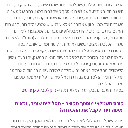
הכשרה איכותית, יעילה ומשתלמת ביותר שהדרישה עבורה בשוק העבודה
היא גבוהה ותמידית. חשמלאים מוסמך משתלבים במגוון רחב של משרות
בתחומים שונים הן במפעלים, משקים, אנשי תחזוקה בקניונים, בנייני
משרדים וכדומה... כיוון שמדובר במקצוע רגיש שאמצעי הזהירות, הבטיחות
והמקצועיות בו צריכים להיות אבסולוטיים מבחינת המקצוען הלימודים
מפוקחים, מבוקרים ומתרחשים באישור משרד הכלכלה (התמ"ת לשעבר).
משרד הכלכלה מציב דגשים למוסדות הלימוד ומחייב אותם לעמוד
בסטנדרטים מסוימים על מנת להבטיח הכשרה מקצועית ברמה הנדרשת
על מנת שבוגרי הקורס ידעו לטפל בבעיות הצצות במשק, יהיו בעלי ניסיון
פרקטי מספק וכמו כן, ידעו כל מה שצריך בתחום הבטיחות בעבודה.
הלימודים מתקיימים במתכונת שכוללת למידה עיונית בכיתות ולאחר מכן
תרגול החומר הנלמד במעבדות חשמל שאושרו על ידי מפקח מטעם
משרד הכלכלה.
במידה והתעניינת בקרוס חשמלאי ראשי -
ניתן לקבל כאן פרטים
.
קורס חשמלאי מוסמך מקוצר – מסלולים שונים, זכאות
ואיפה ניתן לקבל את ההכשרה?
ניתן להשתלב במסלולי לימוד של קורס חשמלאי מוסמך מקוצר ברחבי
הארץ כולה במגוון רחב של מוסדות לימוד. הזכאות לקורס מקוצר קיימת