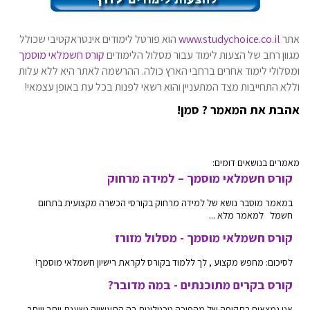
אתר
www.studychoice.co.il
הוא פורטל לימודים אינטראקטיבי שכולל
מגוון רחב של הצעות לימוד עבור מסלול הלימודים
קורס חשמלאי מוסמך
ומסלולי לימוד אחרים ברחבי הארץ כולה. ההרשמה לאתר היא ללא עלות
וללא התחייבות מצד המתעניין והוא רשאי לפנות בכל עת באופן עצמאי!
אהבת את המאמר ? סמן!
מאמרים בנושאים דומים:
קורס חשמלאי מוסמך – למידה מרחוק
במאמר מוסבר נושא של למידה מרחוק בקורסי הכשרה מקצועית בתחום
חשמל למאמר מלא ...
קורס חשמלאי מוסמך - מסלול מזורז
לסיכום: מחפש מקצוע , לך ללמוד בקורס לקראת רישיון חשמלאי מוסמך!
קורס בקרים מתוכנתים - במה מדובר?
אנו נמצאים בתקופה של מהפיכה טכנולוגית בה התעשייה נשענת יותר ויותר