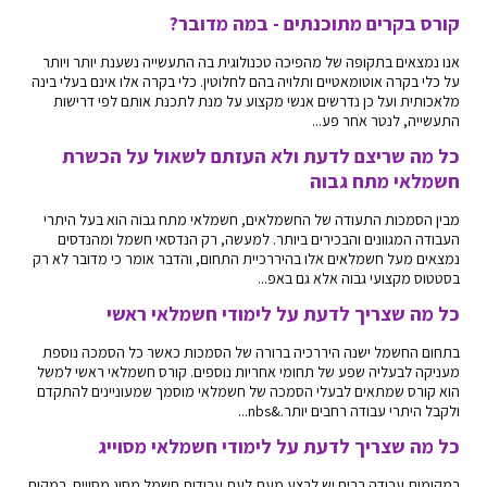
קורס בקרים מתוכנתים - במה מדובר?
אנו נמצאים בתקופה של מהפיכה טכנולוגית בה התעשייה נשענת יותר ויותר
על כלי בקרה אוטומאטיים ותלויה בהם לחלוטין. כלי בקרה אלו אינם בעלי בינה
מלאכותית ועל כן נדרשים אנשי מקצוע על מנת לתכנת אותם לפי דרישות
התעשייה, לנטר אחר פע...
כל מה שריצם לדעת ולא העזתם לשאול על הכשרת
חשמלאי מתח גבוה
מבין הסמכות התעודה של החשמלאים, חשמלאי מתח גבוה הוא בעל היתרי
העבודה המגוונים והבכירים ביותר. למעשה, רק הנדסאי חשמל ומהנדסים
נמצאים מעל חשמלאים אלו בהיררכיית התחום, והדבר אומר כי מדובר לא רק
בסטטוס מקצועי גבוה אלא גם באפ...
כל מה שצריך לדעת על לימודי חשמלאי ראשי
בתחום החשמל ישנה היררכיה ברורה של הסמכות כאשר כל הסמכה נוספת
מעניקה לבעליה שפע של תחומי אחריות נוספים. קורס חשמלאי ראשי למשל
הוא קורס שמתאים לבעלי הסמכה של חשמלאי מוסמך שמעוניינים להתקדם
ולקבל היתרי עבודה רחבים יותר.&nbs...
כל מה שצריך לדעת על לימודי חשמלאי מסוייג
במקומות עבודה רבים יש לבצע מעת לעת עבודות חשמל מסוג מסויים. במקום