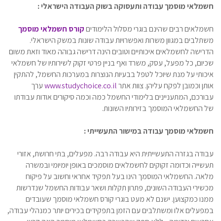
חשמלאי מוסמך עבודה ותעסוקה בשוק העבודה הישראלי :
חשמלאים רבים שהינם בוגרי מסלול הלימודים
קורס חשמלאי מוסמך
משתלבים במגוון משרות ואפשרויות עבודה שונות במשק הישראלי.
הדרישה לחשמלאים איכותיים וטובים הינה דרישה גבוהה מאוד וזאת משום
שכיום, כל מפעל, עסק, משרד ואף בניין פרטי זקוק לשירותיו של חשמלאי
איכותי על מנת שיוכל לטפל בבעיות הנוצרות במערכות החשמל, להתקין
אותן וכמובן לפקח עליהן. צוות אתר
www.studychoice.co.il
ערך
עבורכם, המתעניינים בלימודי החשמל כמה וכמה סיקורים אודות עבודתו
של החשמלאי המוסמך בזירותיו השונות.
חשמלאי מוסמך עבודה במישור התעשייתי :
עבודה בגזרה התעשייתית היא עבודה רבה. מפעלים, בתי חרושת, אזורי
תעשייה וכדומה זקוקים לחשמלאים מוסמכים באופן יומיומי ובמשרה
מלאה. החשמלאי המוסמך הינו בעל תפקיד אחראי וחשוב על פיקוח
מכשירי העבודה השונים, פתרון תקלות ושאר עבודות החשמל שנדרשות
ממנו כמקצוען. ישנם לא מעט בוגרי קורס חשמלאי מוסמך שעובדים
במפעלים אלו ומשתלבים עם הזמן בתפקידים בכירים יותר כמנהלי עבודה,