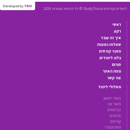
Developed by
TROI
לימודים וקורסים StudyChoice © כל הזכויות שמורות 2026
ראשי
רקע
איך זה עובד
שאלות נפוצות
מאגר קורסים
בלוג לימודים
פורום
מפת האתר
צור קשר
מסלולי לימוד
תואר ראשון
תואר שני
הנדסאים
טכנאים
קורסים
פסיכומטרי