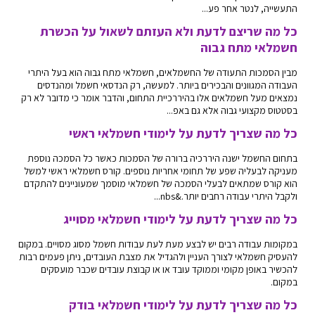
התעשייה, לנטר אחר פע...
כל מה שריצם לדעת ולא העזתם לשאול על הכשרת
חשמלאי מתח גבוה
מבין הסמכות התעודה של החשמלאים, חשמלאי מתח גבוה הוא בעל היתרי
העבודה המגוונים והבכירים ביותר. למעשה, רק הנדסאי חשמל ומהנדסים
נמצאים מעל חשמלאים אלו בהיררכיית התחום, והדבר אומר כי מדובר לא רק
בסטטוס מקצועי גבוה אלא גם באפ...
כל מה שצריך לדעת על לימודי חשמלאי ראשי
בתחום החשמל ישנה היררכיה ברורה של הסמכות כאשר כל הסמכה נוספת
מעניקה לבעליה שפע של תחומי אחריות נוספים. קורס חשמלאי ראשי למשל
הוא קורס שמתאים לבעלי הסמכה של חשמלאי מוסמך שמעוניינים להתקדם
ולקבל היתרי עבודה רחבים יותר.&nbs...
כל מה שצריך לדעת על לימודי חשמלאי מסוייג
במקומות עבודה רבים יש לבצע מעת לעת עבודות חשמל מסוג מסויים. במקום
להעסיק חשמלאי לצורך העניין ולהגדיל את מצבת העובדים, ניתן פעמים רבות
להכשיר באופן מקומי וממוקד עובד או או קבוצת עובדים שכבר מועסקים
במקום.
כל מה שצריך לדעת על לימודי חשמלאי בודק