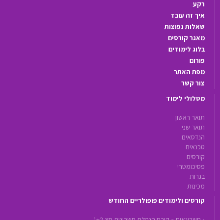
רקע
איך זה עובד
שאלות נפוצות
מאגר קורסים
בלוג לימודים
פורום
מפת האתר
צור קשר
מסלולי לימוד
תואר ראשון
תואר שני
הנדסאים
טכנאים
קורסים
פסיכומטרי
בגרות
מכינות
קורסים ולימודים פופולריים החודש
•
חשבונאות »
קורס הנהלת חשבונות סוג 1+2