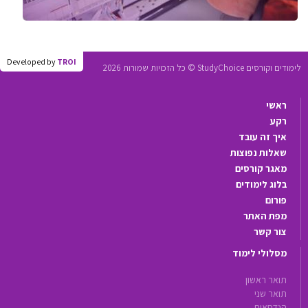
Developed by
TROI
לימודים וקורסים StudyChoice © כל הזכויות שמורות 2026
ראשי
רקע
איך זה עובד
שאלות נפוצות
מאגר קורסים
בלוג לימודים
פורום
מפת האתר
צור קשר
מסלולי לימוד
תואר ראשון
תואר שני
הנדסאים