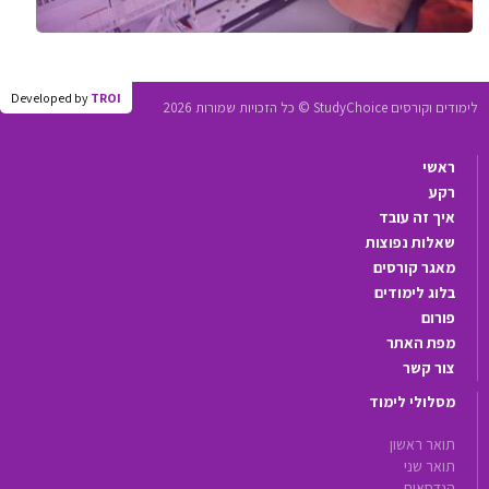
Developed by
TROI
לימודים וקורסים StudyChoice © כל הזכויות שמורות 2026
ראשי
רקע
איך זה עובד
שאלות נפוצות
מאגר קורסים
בלוג לימודים
פורום
מפת האתר
צור קשר
מסלולי לימוד
תואר ראשון
תואר שני
הנדסאים