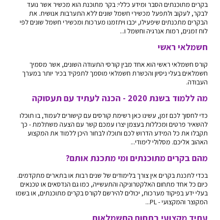
בקרים מתוכנתים הסבר ומידע כללי: בקר מתוכנת הוא מכשיר אשר נועד
לבקר, לעקוב ולתפעל מכשירי חשמל שונים ללא התערבות אנושית. את
הבקרים מתכנתים שיפעילו, יכבו ויתזמנו מערכות ומכשירי חשמל שונים לפי
לוח זמנים, רמות אנרגיה וחשמל ו...
חשמלאי ראשי
קורס חשמלאי ראשי הוא אחד מבין קורסי התעודה השונים, אשר מסמיך
חשמלאים בעלי ניסיון והכשרת חשמלאי מוסמך לתפקיד בכיר יותר במערך
העבודה.
מה ללמוד בשנת 2020 - הכנה לעתיד עם תעסוקה
כדי לחסוך לכם זמן, עשינו כאן רשימת קורסים עם קישורים לעמוד, בו תוכלו
להשאיר פרטים ומכללות בעצמן יצרו עמכם קשר עם הצעה משתלמת - כך
תקבלו את כל המידע הדרוש לכם ותוכלו לבחור היכן ללמוד את המקצוע
האהוב אליכם. מסלולי לימודי...
מהם בקרים מתוכנתים ומי מתכנת אותם?
בכדי לתכנת בקרים אין צורך בלימודים של שנים רבות או בתארים מתקדמים.
כיום כל אחד מתחום האלקטרוניקה והתעשייה, כמו גם הנדסאים או טכנאים
בעלי ידע בפיקוד מערכות, יכולים להירשם לקורס בקרים מתוכנתים, או בשמו
המקוצר והמקצועי - PL...
עתיד מקצועי בתחום החשמלאות