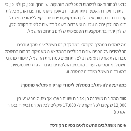
כדאי לבחור והאם לרשתות ולמכללות הוותיקות יש יתרון? ובכן, כן ולא. כן, כי
רשתות וותיקות הן אמינות יותר ועובדות באופן שיטתי ונוח. עם זאת, מכללות
קטנות רבות קיימות אשר להן התמקצעות ייחודית דווקא ללימודי החשמל
ודומיהם ולהן יכולות טכניות ומעבדות חשמל חדישות ללימוד הקורס. לכן,
יש להן יתרון בהתמקצעות הספציפית שלהם בתחום החשמל.
מה לומדים במהלך הקורס? במהלך קורס חשמלאי מוסמך עוברים
התלמידים על תכנים שונים הכוללים התמקצעות מעמיקה בתחום החשמל
מבחינה תיאורטית ומעשית. לצד תחומים כמו תורת החשמל, לימודי מתקני
חשמל, מתמטיקה ועוד... מתנסים התלמידים בעבודה פרקטית מעשית
במעבדות חשמל מיוחדות למטרה זו.
כמה יעלה להשתלב במסלול לימודי קורס חשמלאי מוסמך?
טווח המחירים משתנה בין אזורים שונים בארץ אך ניתן לומר שנע בין
12,000 שקלים לכל הקורס ל- 17,000 שקלים לכל הקורס (בייחוד באזור
המרכז).
איפה משתלבים החשמלאים בסיום הקורס?