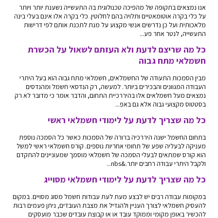
אנו נמצאים בתקופה של מהפיכה טכנולוגית בה התעשייה נשענת יותר ויותר
על כלי בקרה אוטומאטיים ותלויה בהם לחלוטין. כלי בקרה אלו אינם בעלי בינה
מלאכותית ועל כן נדרשים אנשי מקצוע על מנת לתכנת אותם לפי דרישות
התעשייה, לנטר אחר פע...
כל מה שריצם לדעת ולא העזתם לשאול על הכשרת
חשמלאי מתח גבוה
מבין הסמכות התעודה של החשמלאים, חשמלאי מתח גבוה הוא בעל היתרי
העבודה המגוונים והבכירים ביותר. למעשה, רק הנדסאי חשמל ומהנדסים
נמצאים מעל חשמלאים אלו בהיררכיית התחום, והדבר אומר כי מדובר לא רק
בסטטוס מקצועי גבוה אלא גם באפ...
כל מה שצריך לדעת על לימודי חשמלאי ראשי
בתחום החשמל ישנה היררכיה ברורה של הסמכות כאשר כל הסמכה נוספת
מעניקה לבעליה שפע של תחומי אחריות נוספים. קורס חשמלאי ראשי למשל
הוא קורס שמתאים לבעלי הסמכה של חשמלאי מוסמך שמעוניינים להתקדם
ולקבל היתרי עבודה רחבים יותר.&nbs...
כל מה שצריך לדעת על לימודי חשמלאי מסוייג
במקומות עבודה רבים יש לבצע מעת לעת עבודות חשמל מסוג מסויים. במקום
להעסיק חשמלאי לצורך העניין ולהגדיל את מצבת העובדים, ניתן פעמים רבות
להכשיר באופן מקומי וממוקד עובד או או קבוצת עובדים שכבר מועסקים