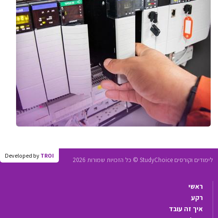
Developed by
TROI
לימודים וקורסים StudyChoice © כל הזכויות שמורות 2026
ראשי
רקע
איך זה עובד