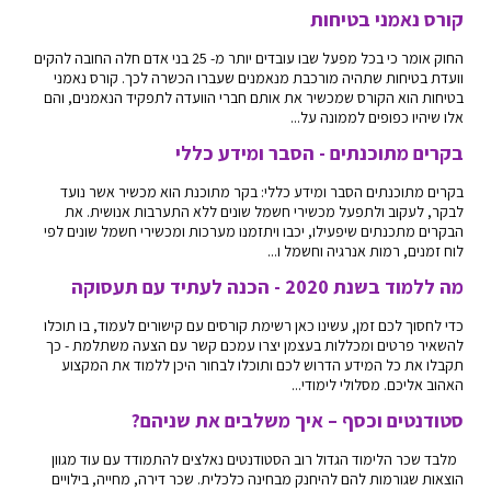
קורס נאמני בטיחות
החוק אומר כי בכל מפעל שבו עובדים יותר מ- 25 בני אדם חלה החובה להקים
וועדת בטיחות שתהיה מורכבת מנאמנים שעברו הכשרה לכך. קורס נאמני
בטיחות הוא הקורס שמכשיר את אותם חברי הוועדה לתפקיד הנאמנים, והם
אלו שיהיו כפופים לממונה על...
בקרים מתוכנתים - הסבר ומידע כללי
בקרים מתוכנתים הסבר ומידע כללי: בקר מתוכנת הוא מכשיר אשר נועד
לבקר, לעקוב ולתפעל מכשירי חשמל שונים ללא התערבות אנושית. את
הבקרים מתכנתים שיפעילו, יכבו ויתזמנו מערכות ומכשירי חשמל שונים לפי
לוח זמנים, רמות אנרגיה וחשמל ו...
מה ללמוד בשנת 2020 - הכנה לעתיד עם תעסוקה
כדי לחסוך לכם זמן, עשינו כאן רשימת קורסים עם קישורים לעמוד, בו תוכלו
להשאיר פרטים ומכללות בעצמן יצרו עמכם קשר עם הצעה משתלמת - כך
תקבלו את כל המידע הדרוש לכם ותוכלו לבחור היכן ללמוד את המקצוע
האהוב אליכם. מסלולי לימודי...
סטודנטים וכסף – איך משלבים את שניהם?
מלבד שכר הלימוד הגדול רוב הסטודנטים נאלצים להתמודד עם עוד מגוון
הוצאות שגורמות להם להיחנק מבחינה כלכלית. שכר דירה, מחייה, בילויים