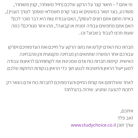
מי אתם ? – תיאור קצר על הרקע שלכם (חייל משוחרר, קצין משוחרר,
סטודנט, בוגר תואר במשטים או בוגר קורס חשמלאי מוסמך לצורך העניין ),
באיזה תחום אתם רוצים לעסוק?, האם עבודת צוות היא דבר מוכר לכם?
האם אתם מחפשים עבודה זמנית או קבועה?, מהו אזור מגוריכם? כמה
שעות תרצו לעבוד בשבוע? וכו...
חברות כוח האדם יקלטו את נתוני הרקע על חייכם ואת העדפותיכם ויסרקו
עבורכם אחר המשרה שתתאים הן מבחינה מקצועית והן מהבחינה
האישית. קיימות חברות כוח אדם שמכינות את לקוחותיהם לראיונות עבודה
למען ייעול הראיון והחשיבות לנגוע תוך כדי הראיון בנקודות החזקות שלכם.
לאחר ששלחתם את קורות החיים והעדפותיכם לחברות כוח אדם נשאר רק
לחכות להצעה שתגיע. שיהיה בהצלחה!
איתכם,
זאב פלד
עורך תוכן
www.studychoice.co.il