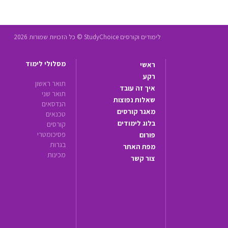
לימודים וקורסים StudyChoice © כל הזכויות שמורות 2026
מסלולי לימוד
ראשי
רקע
תואר ראשון
איך זה עובד
תואר שני
שאלות נפוצות
הנדסאים
מאגר קורסים
טכנאים
בלוג לימודים
קורסים
פסיכומטרי
פורום
בגרות
מפת האתר
מכינות
צור קשר