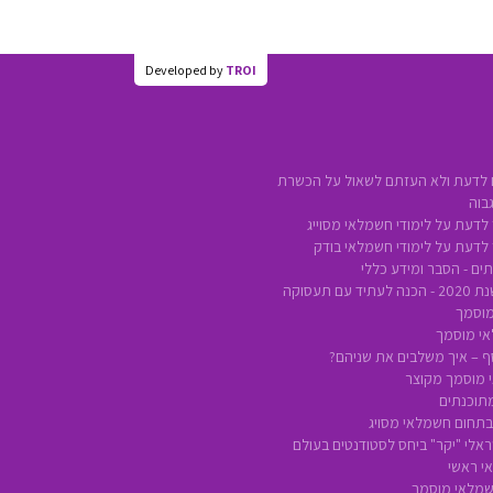
Developed by
TROI
 לדעת ולא העזתם לשאול על הכשרת
בוה
לדעת על לימודי חשמלאי מסוייג
 לדעת על לימודי חשמלאי בודק
ים - הסבר ומידע כללי
ם תעסוקה
מוסמך
אי מוסמך
סף – איך משלבים את שניהם?
 מוסמך מקוצר
מתוכנתים
 בתחום חשמלאי מסויג
אלי "יקר" ביחס לסטודנטים בעולם
י ראשי
חשמלאי מוסמך