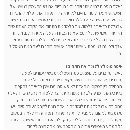
כאלה הופכים להיות יותר ויותר נדירים. היום אם לא תתעמק בנושא של
חשמלאי מעשי לימודים ואם לא תהייה לך תעודה אתה עלול להתמודד
עם סיטואציה שבה לא קל למצוא עבודה, וזו למעשה הסיבה הראשונה
שבגללה כדאי לך ללמוד. אם תלמד את התחום ואם תקבל תעודת סיום
יהיה יותר סיכוי שתוכל למצוא את העבודה שעליה אתה חולם, ולכן זו
בחירה טובה. ללא לימודים אתה אף פעם לא יכול להיות בטוח בעתיד
שלך ולכן זה לא מפתיע שיותר ויותר אנשים בוחרים לעבור את המסלול
הזה.
איפה מומלץ ללמוד את התחום?
כאשר מדברים על נושאים כמו חשמלאי מעשי לימודים למעשה
מדברים על אופציות רבות של מקומות שבהם אתה יכול ללמוד,
והבחירה בין המקומות האלה לא פשוטה. מה שכן כדאי לך להקפיד
עליו כשאתה מנסה לבחור איפה היית רוצה ללמוד את הנושא, זו שאלת
מצוינות בית הספר והשם שלו. אסור לשכוח שבסופו של דבר חלק
מהסיבה שבגללה אתה לומד זה כי אתה רוצה לקבל תעודת סיום, ויש
משמעות למקום שמעניק לך את התעודה. תמיד עדיף ללמוד במקום
מקובל וידוע יותר כי זה יכול לסייע בקבלת העבודה וכדאי שתקרא את
כל המידע האפשרי אודות בית הספר שבו אתה רוצה ללמוד.