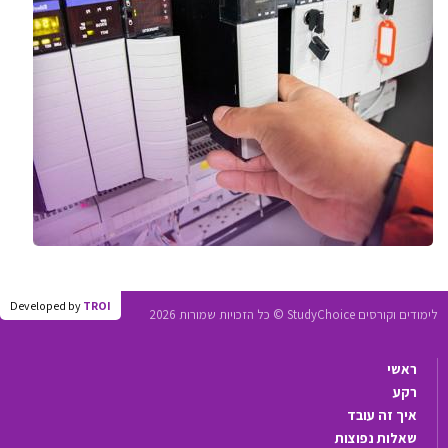
Developed by
TROI
לימודים וקורסים StudyChoice © כל הזכויות שמורות 2026
ראשי
רקע
איך זה עובד
שאלות נפוצות