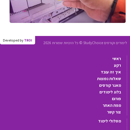
Developed by
TROI
לימודים וקורסים StudyChoice © כל הזכויות שמורות 2026
ראשי
רקע
איך זה עובד
שאלות נפוצות
מאגר קורסים
בלוג לימודים
פורום
מפת האתר
צור קשר
מסלולי לימוד