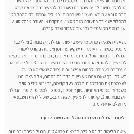
חשבונות סוג שלוש והכנת המועמדים למבחני ההסמכה של משרד
הכלכלה. חשוב לדעת שהקורס מיועד רק למי שכבר למד את קורסי
הבסיס ובא עם ידע ומעט ניסיון בתחום. במילים אחרות, כדי להתקבל
למסלול יש צורך בתעודת מנהל סוג 2 מתקדם או תעודת מנהל סוג 2
ישן. בנוסף המועמדים נדרשים לעבור ועדת קבלה.
נשאלת השאלה מדוע מי שיש ברשותו הנהלת חשבונות 2 ואולי כבר
מועסק במשרה זו או אחרת ישקיע עוד זמן ואנרגיה בקורס לימודי
הנהלת חשבונות סוג 3. כמו תחומים אחרים , גם בתחום זה, חשוב מאוד
להמשיך ללמוד ולהתפתח. קורס הנהלת חשבונות סוג 3 יכול לשפר את
מעמדכם בעבודה ולפתוח אפשרויות תעסוקה שאולי לא היו על
השולחן, כך שאם אתם מעוניינים בקריירה בתחום, אל תעצרו ותנו
לעצמכם את ההזדמנות ללכת צעד קדימה, זה יבוא לידי ביטוי הן
בשכר והן באופי האחריות וגיוון התפקיד, כמו כן, למסיימי לימודי הנהלת
חשבונות סוג 3, קל יותר להמשיך לצעד הבא, שיכול להיות חשבונאי
מדופלם או יועץ מס.
לימודי הנהלת חשבונות סוג 3 מה חשוב לדעת
שיטת הלימוד בקורס כוללת הרצאות פרונטליות, תרגול בכיתה ובבית וכן