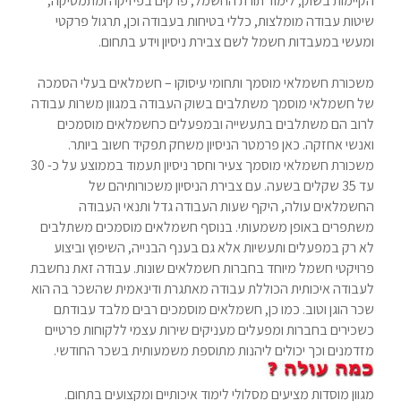
הקיימות בשוק, לימוד תורת החשמל, פרקים בפיזיקה ומתמטיקה,
שיטות עבודה מומלצות, כללי בטיחות בעבודה וכן, תרגול פרקטי
ומעשי במעבדות חשמל לשם צבירת ניסיון וידע בתחום.
משכורת חשמלאי מוסמך ותחומי עיסוקו – חשמלאים בעלי הסמכה
של חשמלאי מוסמך משתלבים בשוק העבודה במגוון משרות עבודה
לרוב הם משתלבים בתעשייה ובמפעלים כחשמלאים מוסמכים
ואנשי אחזקה. כאן פרמטר הניסיון משחק תפקיד חשוב ביותר.
משכורת חשמלאי מוסמך צעיר וחסר ניסיון תעמוד בממוצע על כ- 30
עד 35 שקלים בשעה. עם צבירת הניסיון משכורותיהם של
החשמלאים עולה, היקף שעות העבודה גדל ותנאי העבודה
משתפרים באופן משמעותי. בנוסף חשמלאים מוסמכים משתלבים
לא רק במפעלים ותעשיות אלא גם בענף הבנייה, השיפוץ וביצוע
פרויקטי חשמל מיוחד בחברות חשמלאים שונות. עבודה זאת נחשבת
לעבודה איכותית הכוללת עבודה מאתגרת ודינאמית שהשכר בה הוא
שכר הוגן וטוב. כמו כן, חשמלאים מוסמכים רבים מלבד עבודתם
כשכירים בחברות ומפעלים מעניקים שירות עצמי ללקוחות פרטיים
מזדמנים וכך יכולים ליהנות מתוספת משמעותית בשכר החודשי.
מגוון מוסדות מציעים מסלולי לימוד איכותיים ומקצועים בתחום.