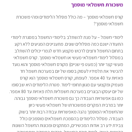
משכורת חשמלאי מוסמך
קורס חשמלאי מוסמך – מה כולל מסלול הלימודים ומהי משכורת
חשמלאי מוסמך?
לימודי חשמל – על מנת להשתלב בלימודי החשמל במסגרת לימודי
התעודה ישנם כמה מסלולים שונים. מתעניינים המגיעים ללא רקע
בתחום החשמל ורוצים לרכוש מקצוע חדש לגמרי יכולים להשתלב
במסלול לימודי חשמלאי מעשי או חשמלאי מוסמך. קורס חשמלאי
מעשי קצר יותר (כמעט פי שניים) מקורס חשמלאי מוסמך והוא נועד
להכשיר את תלמידיו לעסוק בסופו של יום במערכות חשמל חד
פאזיות עד 40 אמפר. לעומתו, קורס חשמלאי מוסמך הוא קורס
מעמיק ומקצועי עם מגוון תחומי לימוד. מטרת הלימודים היא שבסופו
של יום יעסקו הבוגרים במערכות חשמליות תלת פאזיות עד 80 אמפר.
כמו גם אפשרויות העבודה כך גם משכורת חשמלאי מוסמך גבוהה
יותר במרבית המקרים ממשכורתו של חשמלאי מעשי כיוון
שהחשמלאי המוסמך נהנה מאפשרויות עבודה רבות יותר בשוק
העבודה. מסלול הלימודים בהסמכת חשמלאים מוסמכים כולל
צבירת ידע רב אודות המכשירים, המתקנים ומכונות החשמל השונות