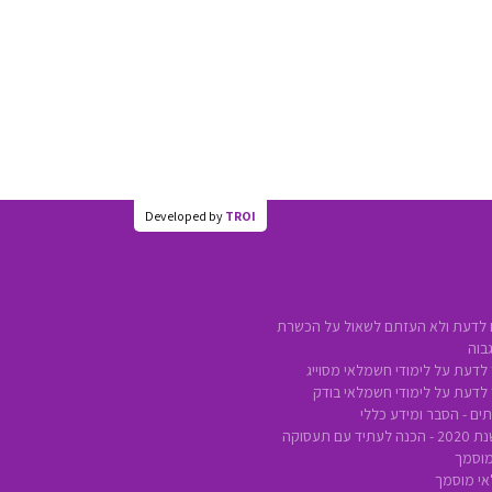
Developed by
TROI
 לדעת ולא העזתם לשאול על הכשרת
בוה
לדעת על לימודי חשמלאי מסוייג
 לדעת על לימודי חשמלאי בודק
ים - הסבר ומידע כללי
ם תעסוקה
מוסמך
אי מוסמך