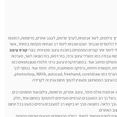
וך צילומים, ליצור אנמציות,לערוך סרטים, לעצב אתרים, פרסומות, הזמנות
לימודים שנבחר. ישנם תוכניות לימוד רב שנתיות מקיפות במיוחד, אשר
לי לימוד יותר קצרים המתמחים בתוכנת עיצוב ספציפית. בוגרי
קורס עיצוב
עבודה כמו: משרדי עיצוב גרפי, בתי דפוס, בתי הוצאה לאור, מערכות
וב משחקי מחשב ועוד. במסגרת
קורס עיצוב גרפי
תלמדו מגוון נושאים כמו:
רתית, תקשורת חזיתית, גרפיקה ממוחשבת, תלת- מימד ועוד. בנוסף לכך
תלמדו כיצד לעבוד עם התוכנות הנפוצות בעולם העיצוב הגרפי כמו: photoshop, MAYA, autocad, freehand, coreldraw,
העיצוב הממוחשב ומעוניין להפוך תחום עניין זה לקריירה.
 אנימציה ותלת מימד, עיצוב אתרים, פרסומות, צילום ועוד תחומים רבים.
, בשל כך רוב המעצבים הגרפיים מעדיפים להתמקד בתחום אחד, חלק
ה וכך הלאה. כתוצאה מכך יש ביקוש רב למעצבים גרפיים כמעט בכל תחום
וב האתרים.
רס לקורס וממוסד למוסד. בחלק מהמוסדות מציעים קורסים מקיפים