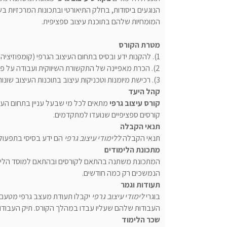
הנוגעים ביסודות, בחלק התיאורטי ובתכונות המרכזיות
המומחיות שלהם בתוכנת עיצוב ספציפית.
מטרת הקורס
1). להקנות ידע ובסיס בתחום העיצוב הגרפי (קומפוזיציה, טיפוגרפיה, תקשורת חזיתית ועוד).
2). הכרת מאפיינה של התקשורת השיווקית ועבודה על פיהם (איך להעביר מסר, דרישות הלקוח ועוד).
3). רכישת מיומנות וטכניקות עיצוב בתוכנות העיצוב שונות (פוטושופ, אין דיזיין ועוד).
קהל היעד
קורס עיצוב גרפי
מתאים לכל מי שבעל עניין בתחום העיצו
קורסים ספציפיים שנועדו למתקדמים.
תנאי הקבלה
תנאי הקבלה
ללימודי עיצוב גרפי
הם ידע בסיסי בתפעול
מתכונת הלימודים
המתכונת משתנה בהתאם לקורסים ובהתאם למוסד הלימודים.
הנמשכים רק כמה חודשים.
תעודות וגמר
בוגרי
לימודי עיצוב גרפי
יקבלו תעודת מעצב גרפי מטעם מ
העבודות שלהם שעליו עבדו במהלך הקורס. תיק העבוד
שכר הלימוד