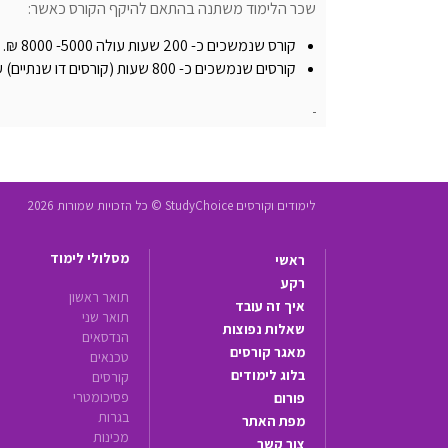
שכר הלימוד משתנה בהתאם להיקף הקורס כאשר:
קורס שנמשכים כ- 200 שעות עולה 5000- 8000 ₪.
קורסים שנמשכים כ- 800 שעות (קורסים דו שנתיים) עולים 16,000- 20,000 ₪.
לימודים וקורסים StudyChoice © כל הזכויות שמורות 2026
מסלולי לימוד
ראשי
רקע
תואר ראשון
איך זה עובד
תואר שני
שאלות נפוצות
הנדסאים
מאגר קורסים
טכנאים
בלוג לימודים
קורסים
פסיכומטרי
פורום
בגרות
מפת האתר
מכינות
צור קשר