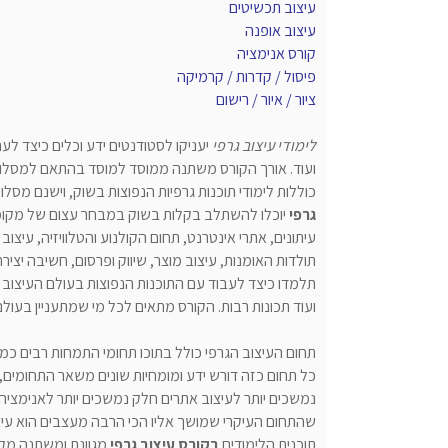
עיצוב תכשיטים
עיצוב אופנה
קורס אנימציה
פיסול / קדרות / קרמיקה
ציור / איור / רישום
לימודי עיצוב גרפי
יעניקו לסטודנטים ידע וכלים כיצד לער
ועוד. אורך הקורס משתנה ממוסד למוסד בהתאם למסלול ה
כוללות לימודי תוכנות גרפיות הנפוצות בשוק, וישנם מסלו
גרפי
יוכלו להשתלב בקלות בשוק במבחר עצום של מקומות 
עיתונים, אתרי אינטרנט, תחום הקולנוע והטלוויזיה, עיצ
תולדות האומנות, עיצוב מוצר, שיווק ופרסום, חשיבה יצי
ועוד תכונות רבות. הקורס מתאים לכל מי שמתעניין בעולם 
תחום העיצוב הגרפי כולל בתוכו תחומי התמחות רבים כמו:
כל תחום כזה דורש ידע ומומחיות שונים משאר התחומים
נמשכים יותר לעיצוב אתרים חלק נמשכים יותר לאנימצי
שהתחום העיקרי שמושך אליו הכי הרבה מעצבים הוא עיצ
תוכנית הלימודים
בקורס עיצוב גרפי
מגוונת ומשתנה מקו