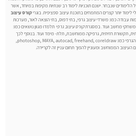
לימודים שנבחר. ישנם תוכניות לימוד רב שנתיות מקיפות במיוחד, אשר
לי לימוד יותר קצרים המתמחים בתוכנת עיצוב ספציפית. בוגרי
קורס עיצוב
עבודה כמו: משרדי עיצוב גרפי, בתי דפוס, בתי הוצאה לאור, מערכות
וב משחקי מחשב ועוד. במסגרת
קורס עיצוב גרפי
תלמדו מגוון נושאים כמו:
רתית, תקשורת חזיתית, גרפיקה ממוחשבת, תלת- מימד ועוד. בנוסף לכך
תלמדו כיצד לעבוד עם התוכנות הנפוצות בעולם העיצוב הגרפי כמו: photoshop, MAYA, autocad, freehand, coreldraw,
 העיצוב הממוחשב ומעוניין להפוך תחום עניין זה לקריירה.