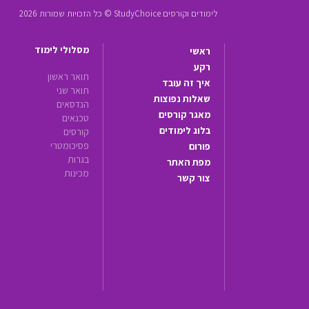
לימודים וקורסים StudyChoice © כל הזכויות שמורות 2026
מסלולי לימוד
ראשי
רקע
תואר ראשון
איך זה עובד
תואר שני
שאלות נפוצות
הנדסאים
מאגר קורסים
טכנאים
בלוג לימודים
קורסים
פסיכומטרי
פורום
בגרות
מפת האתר
מכינות
צור קשר