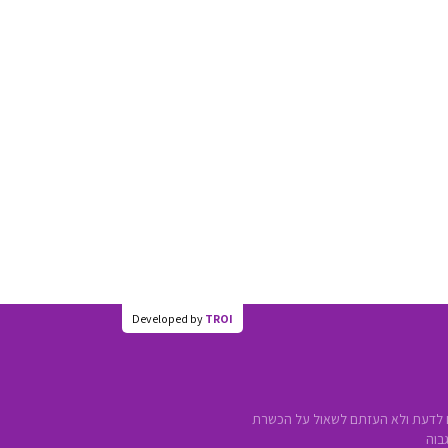
Developed by
TROI
 לדעת ולא העזתם לשאול על הכשרת
בוה