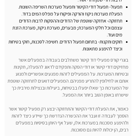
תפעול- תפעול דודי הקיטור ותפעול מערכות השריפה השונות.
הפעלת מערכות ניקוז והורקה ופיקוח על מפלס המים בדוד.
תחזוקה- אחזקה שוטפת של הדודים וההסקות לרבות הדודים
עצמם וכל חלקי המערכת; מבערים, מערכת ניקוז, מערכת הזנת
מים ועוד.
חוקים ותקנות- בתחום תפעול הדודים. חשיפה לסכנות, חוקי בטיחות
וכיצד להימנע מתאונות.
בוגרי קורס מפעילי דוד קיטור משתלבים בעבודה במפעלים אשר
מחזיקים דודי קיטור או דודי הסקה ותפקידם לדאוג להפעלה, תקינות
ובטיחות המערכות. על המפעילים לזהות מפגעים אפשריים ולמנוע
אותם או לחילופין להתריע מפניהם. המפעילים דואגים לתחזוקה שוטפת
של המערכות כך שאלו יפעלו בבטיחות, ביעילות ובנצילות מירבית כך
שישרתו באופן הטוב ביותר את המפעל.
כאמור, את הפעלת דודי הקיטור והתחזוקה יבצע רק מפעיל קיטור אשר
הוסמך לעבודה זו ועבר את ההכשרה הנדרשת כך שיידע כיצד לזהות
ולהימנע מסכנות במערכות אלו, שעל אף היותן בסיסיות במפעלים
רבים, הן יכולות להיות גם מסוכנות.