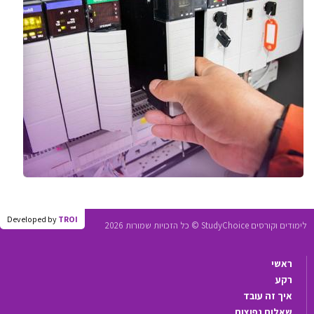
Developed by
TROI
לימודים וקורסים StudyChoice © כל הזכויות שמורות 2026
ראשי
רקע
איך זה עובד
שאלות נפוצות