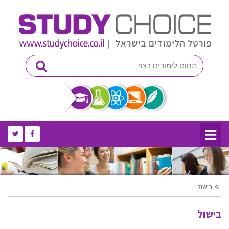
בישול
בישול