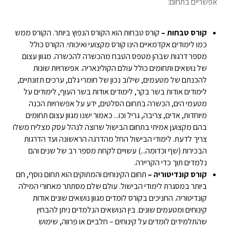
אפשריים בתחום:
קורס טבחות –
קורס טבחות הוא הקורס הנפוץ ביותר. הקורס ממש
כמו לימודים אקדמאיים הינו קורס מקצועי ואיכותי. הקורס כולל
מספר דרגות שבהן מטפס הטבח מהכשרה להכשרה. מגוון עצום
של נושאים ותחומים כולל עולם הקולינאריה. אפשרויות שונות
להכנתם של מטעמים, שילוב נכון של חומרי גלם, ערכים תזונתיים,
לימודים אודות בשר בקר, לימודים אודות בשר העוף, לימודים על
מטעמי הים, הכשרה בתחום הסלטים, ידע על אפשרויות הכנה
מיוחדות, אדים, צריבה, גריל וכו... כאמור ישנו מגוון עצום תחומים
בהם מקצוען אמיתי בתחום הבישול שרוצה לנהל עסק מצליח משלו
צריך לדעת. לימודי הבישול החל מהדרגה הראשונה ועד הדרגות
הבכירות (שף וכדומה...) עשויים לקחת מספר רב של שנים והם
נלמדים תוך כדי הקריירה.
קורס קונדיטוריה –
תחום הקינוחים והמתוקים הוא תחום נוסף, חם
ביותר במסגרת לימודי הבישול. עולם שלם מסתתר מאחורי המילה
קונדיטוריה. החניכים בקורס לומדים מגוון נושאים שונים אודות
קינוחים ומטעמים שונים. בין הנושאים הנלמדים ניתן להבחין
שהתלמידים לומדים על קינוחים – חלביים או פרווה, שימוש