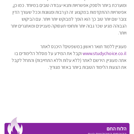
ומוערכת ביותר ולספק אפשרויות ותנאי עבודה טובים במיוחד. כמו כן,
אפשרויות ההתקדמות במקצוע זה הן רבות ומגוונות וככל שעורך הדין
צובר שם יותר טוב כך הוא הופך למבוקש יותר ויותר. עם הביקוש
הגבוהה מגיע שכר גבוה יותר ותחומי תעסוקה מעניינים ומאתגרים יותר
ויותר.
מעוניין ללמוד תואר ראשון במשפטים? היכנס לאתר
www.studychoice.co.il
וקבל את המידע על מסלול הלימודים בו
אתה מעוניין. הירשם לאתר (ללא עלות וללא התחייבות) והתחל לקבל
את הצעות הלימוד הטובות ביותר באזור מגוריך.
הלוח החם
הקורסים המבוקשים כעת