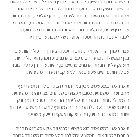
במשפטים וקיבל רישיון מלשכת עורכי הדין בישראל. בשביל לקבל את
הרישיון הנחשק נדרש המתעניין בתחום לסיים את הלימודים באחד
ממוסדות האקדמאיים המוכרים לשם כך, בנוסף עליו לעבור התמחות
הנמשכת כשנה. ההתמחות מתבצעת לרוב בבתי המשפט, במשרדי
עורכי דין שונים, פרקליטויות וכו... לאחר ההתמחות נדרש המועמד
לעבור את בחינות ההסמכה הסופיות של לשכת עורכי הדין
עבודת עורך הדין היא מגוונת ורבת תעסוקה. עורך דין יכול להוות עובד
בגוף ממשלתי כמו עיריות, מועצות, ארגונים וכדומה, הוא יכול להיות
מועסק על ידי חברות וארגונים פרטיים וכן, להיות עורך דין פרטי העובד
עם לקוחות פרטיים שפונים אליו למען קבלת עזרה משפטית.
תואר ראשון במפשטים מכין במהותו את הבוגרים להיות אנשי ייעוץ
מהבחינה המשפטית כמובן מקצועיים שנותנים עצות והגנה משפטית
הולמת ללקוחותיהם. עבודתו של עורך הדין אינה מסתכמת אך ורק
בבית משפט. היא כוללת עבודה רבה מחוצץ למוסד המשפטי בעבודות
שונות כמו עריכת חוזים, ניהול ופיקוח עסקאות וייעוץ משפטי.
תואר ראשון במשפטים הוא מקצוע יוקרתי ונחשק שסטודנטים רבים
בוחרים ללמוד אותו. המקצוע יכול להניב לעוסקים בו משכורת גבוהה