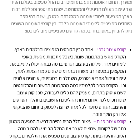
ומוערך. תחום האומנות נוגע בתחומים רבים החל מעיצוב בעולם הפיזי
ועד עיצוב בעולם הדיגיטלי והממוחשב. ישנם בתי ספר ומכללות רבות
בארץ המציעות לימודי אומנות במסגרתם. כמו כן, ישנם בתי ספר
מיוחדים ספציפיים ללימודי האומנות בלבד. בין קורסי האומנות השונים
ניתן להבחין באופן ברור בכמה קורסים ספציפיים מובילים כמו:
קורס עיצוב גרפי –
אחד מבין הקורסים הנפוצים והנלמדים בארץ.
הקורס מוגש במתכונות שונות כשכל מתכונות מוגשת באופי
לימודים אחר. שליטה בעיצוב הגרפי ברמה גבוהה יכולה לשלב את
המקצוען במספר רב משרות בתחומים שונים כמו הוצאות לאור,
עיצוב וניהול אתרי אינטרנט, השתלבות במגזינים, עיתונים אלונים
וכו... הקורס מכיר לתלמידיו כמה מהתכונות החשובות והרלוונטיות
לשם עיסוק בתחום, מעניק להם כלים לעבודה, טכניקות עיצוב
שונות וכן מלמד אותם אודות ההליכים החשובים בתהליך הפרסום
והעיצוב. הקורס מיועד לכל אחד שרוצה לעסוק בתחום שהביקוש
אליו רק הולך וגובר.
קורס עיצוב פנים –
עיצוב חלל הבית נהייתה דרישה המגיעה ממגוון
רחב של לקוחות שרוצים לעצב את החלל הביתי שלהם בצורה
הטובה והיפה ביותר. קורס עיצוב פנים מפגיש את התלמידים בקורס