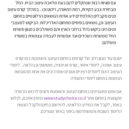
עם סוגיות רבות שנתקלים להם בעת מלאכת עיצוב הבית. החל
מבחירת צבע הקירות, רמת התאורה, ריהוט וכו... במהלך קורס עיצוב
פנים מקבלים התלמידים ידע אודות הנושאים הרלוונטיים בתחום
העיצוב וכן, נושאים בסיסיים מתחום האדריכלות. הביקוש למעצבי
פנים הינו ביקוש גדול ברחבי הארץ והם משתלבים במגוון משרות
החל ממשרות כשכירים ועד אפשרות לעבודה עצמאית בסטודיו
משלהם.
ישנם עוד מגוון רחב של קורסים בתחום העיצוב והאומנות כמו קורס
עיצוב אופנה, לימודי איפור, קורס אנימציה, פוטושופ וכן הלאה... לימודי
העיצוב הינם לימודים רציניים וטובים שמרכיבים את אחת מהמגמות
הנפוצות בתחום לימודי התעודה.
אם אתם מתעניינים בתחום העיצוב והאומנות ורוצים לרכוש הכשרה
מקצועית בתחום אתר
www.studychoice.co.il
מזמין אתכם, לגלוש
באתר, לקבל את המידע הרלוונטי, להירשם בחינם ולקבל הצעות
הלימוד הטובות והמשתלמות ביותר באזור מגוריכם.