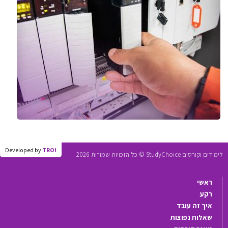
Developed by
TROI
לימודים וקורסים StudyChoice © כל הזכויות שמורות 2026
ראשי
רקע
איך זה עובד
שאלות נפוצות