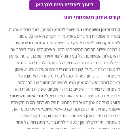
קורס אימון משפחתי וזוגי
קורס אימון משפחתי וזוגי
מיועד למאמן מוסמך, בוגר קורס מאמנים
באחד מהמוסדות המוכרים בארץ. אורך הקורס הוא כ- 32 שעות
לימוד אקדמיות.
לימודי אימון זוגי ומשפחתי
זהו תחום חדש יחסית
מבחינת שילוב התחום המשפחתי והזוגי. האימון הזוגי נועד לשפר את
ההתנהלות המשותפת של בני הזוג וליצור אווירה תומכת. שיטת האימון
היא להציב לבני הזוג תמונה רצויה של הזוגיות ולגרום להם להגיע
לתמונה רצויה זו על ידי שינויים בהרגלי חייהם ופעולות שונות. אימון
משפחתי דורש שיתוף פעולה מכלל בני המשפחה, האימון פועל
בצורה דומה כאשר המאמן מציג למשפחה תמונה של התנהלות
משפחתית רצויה ודרך שינויים בהרגלי היום יום ופעולות נוספות הוא
מדריך את המשפחה להגיע לאותו מצב רצוי.
לימודי אימון משפחתי
וזוגי
מקנים למאמן ידע וכלים בתחומים של מערכות יחסים ותקשורת,
אימון משפחתי, זוגיות וכדומה.
קורס אימון משפחתי וזוגי
מלמד את
המאמנים כיצד לאמן משפחה וכיצד לאמן זוג, מי זקוק לאימון
משפחתי, מי זקוק לאימון זוגי, איך להתגבר על התנגדות של אחד
מבני המשפחה לתהליך האימון, סגנונות ניהול משפחתי ועוד.