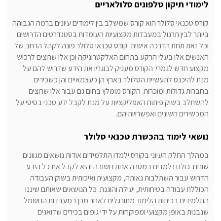
לימודי תיקון טלפונים סלולאריים
קורס טכנאי סלולר הוא קורס שמשלב בין לימודים עיונים ברמה הגבוהה
ביותר לבין תרגול במעבדות מקצועיות העומדות בסטנדרטים הדרושים
וכל זאת תחת הדרכה אישית. קורס טכנאי סלולר פונה לקהל הרחב של
האנשים אלו בעלי הרקע בתחום האלקטרוניקה וכן אלו שרוצים לרכוש
מקצוע חדש לגמרי. הקורס מעניק לבוגריו את הידע שדרוש להם על
מנת להיכנס לתעשיית הסלולר בארץ הן כעצמאיים והן כשכירים
בחברות גדולות ומוכרות. הקורס מומלץ בחום גם עבור אלו שרוצים
להשתלב בשוק פיתוח האפליקציות על מנת לקבל ידע טכני בסיסי על
המכשירים השונים ואפשרויותיהם.
נושאי לימוד בהכשרת טכנאי סלולר
במהלך החלק העיוני בקורס ילמדו התלמידים אודות נושאים מגוונים
שונים. כולם נלמדים במטרה אחת חשובה והיא לקבל את כל הידע
הדרוש עבור השתלבות נאותה, מקצועית ואיכותית בשוק העבודה
הכוללת עבודה בטיחותית, יעילה והוגנת. כל הנושאים שאותם שיננו
התלמידים בכיתות הלימוד מתורגלים לאחר מכן במעבדות החשמל
שנבנות באופן מקצועי ומפוקחות על ידי גופים בכירים שדואגים