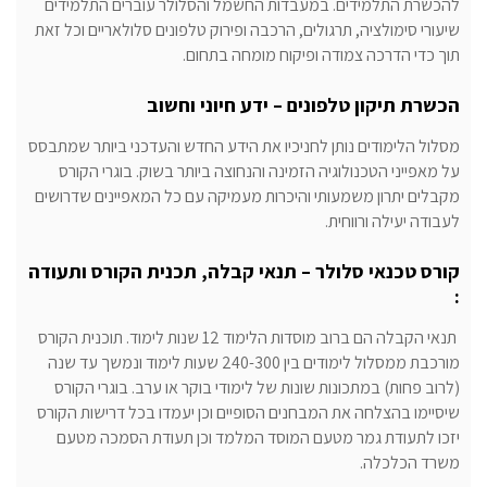
להכשרת התלמידים. במעבדות החשמל והסלולר עוברים התלמידים
שיעורי סימולציה, תרגולים, הרכבה ופירוק טלפונים סלולאריים וכל זאת
תוך כדי הדרכה צמודה ופיקוח מומחה בתחום.
הכשרת תיקון טלפונים – ידע חיוני וחשוב
מסלול הלימודים נותן לחניכיו את הידע החדש והעדכני ביותר שמתבסס
על מאפייני הטכנולוגיה הזמינה והנחוצה ביותר בשוק. בוגרי הקורס
מקבלים יתרון משמעותי והיכרות מעמיקה עם כל המאפיינים שדרושים
לעבודה יעילה ורווחית.
קורס טכנאי סלולר – תנאי קבלה, תכנית הקורס ותעודה
:
תנאי הקבלה הם ברוב מוסדות הלימוד 12 שנות לימוד. תוכנית הקורס
מורכבת ממסלול לימודים בין 240-300 שעות לימוד ונמשך עד שנה
(לרוב פחות) במתכונות שונות של לימודי בוקר או ערב. בוגרי הקורס
שיסיימו בהצלחה את המבחנים הסופיים וכן יעמדו בכל דרישות הקורס
יזכו לתעודת גמר מטעם המוסד המלמד וכן תעודת הסמכה מטעם
משרד הכלכלה.