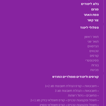
בלוג לימודים
פורום
מפת האתר
צור קשר
מסלולי לימוד
תואר ראשון
תואר שני
הנדסאים
טכנאים
קורסים
פסיכומטרי
בגרות
מכינות
קורסים ולימודים פופולריים החודש
•
חשבונאות »
קורס הנהלת חשבונות סוג 1+2
•
חשבונאות »
הנהלת חשבונות סוג 3
•
מחשבים »
ניהול רשתות
•
חשמל ומקצועות טכניים »
קורס חשמלאי בודק סוג 1 ו-2
•
חשמל ומקצועות טכניים »
קורס חשמלאי מסוייג