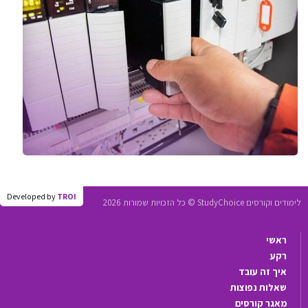
Developed by
TROI
לימודים וקורסים StudyChoice © כל הזכויות שמורות 2026
ראשי
רקע
איך זה עובד
שאלות נפוצות
מאגר קורסים