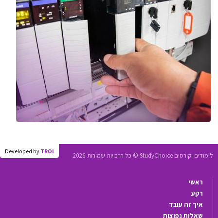
Developed by
TROI
לימודים וקורסים StudyChoice © כל הזכויות שמורות 2026
ראשי
רקע
איך זה עובד
שאלות נפוצות