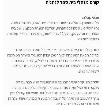
קורס מנהלי בית ספר לנהגיה
תנאי קבלה:
על המתעניין במסלול הלימודים להיות תושב הארץ, עם וותק כמורה
נהיגה של כ-3 שנים לכל הפחות, המלצת המנהל המקצועי של בית
הספר בו הוא הועסק, בעל 12 שנות לימוד, ללא עבר פלילי או תעבורתי
בהתאם לתקנה.
כמו כן על המבקש להוציא טופס ירוק שכולל מעבר בדיקת עניים
ובדיקת רופאה המשפחה. לאחר מכן ייבדק המועמד בוועדה המורכבת
מבוחנים שונים כשביניהם: נציגי משרד הכלכלה, משרד התחבורה
וארגון המורים. לאחר סיום הוועדה בהצלחה יקבל המועמד הפנייה
לתחילת הקורס.
הקורס הינו קורס עיוני ברובו, מכיוון שהמועמד מגיע כבר עם ידע
פרקטי, הוא בעל וותק כמורה נהיגה ואכן קיבל המלצה להתקדמות
ועבר את וועדת הקבלה הוא נחשב כבעל וותק מעשי ופרקטי ולכן אין
צורך להתעכב זמן מיותר על העבודה המעשית וכמות השעות שלה הן
מינוריות ביחס ללימודים העיוניים.