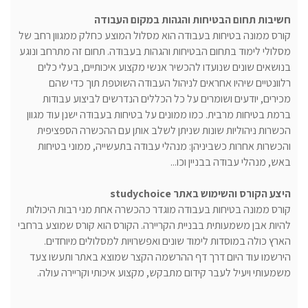
חשיבות תחום הבטיחות והגהות במקום העבודה
קורס ממונה בטיחות בעבודה הוא מסלול המוצע כחלק ממגוון רחב של
מסלולי לימוד בתחום הבטיחות והגהות בעבודה. תחום זה מתרחב ונוגע
בנושאים שונים שנועדו להכשיר אנשי מקצוע איכותיים, בעלי כלים
רלוונטיים שיהיו אחראים לניהול העבודה השוטפת תוך כדי שהם
מכירים, יודעים ושומרים על כל הכללים הנדרשים לביצוע עבודות
ברמת בטיחות מרבית. כמו ממונים על בטיחות בעבודה ישנן עוד מגוון
הכשרות ניהוליות שונות שניתן לשלב אותן עם ההכשרה הספציפית
והכשרות אחרות כשביניהן: מנהלי עבודה בתעשייה, ממוני בטיחות
באש, מנהלי עבודה בבניין וכו...
היצע הקורס והשימוש באתר
studychoice
קורס ממונה בטיחות בעבודה מוגדר כהכשרה אחת מני רבות היכולות
להיות אבן משמעותית בבניית הקריירה. הקורס הוא קורס שמוצע ברחבי
הארץ כולה במוסדות לימוד שונים ואפשרויות למסלולים מיוחדים.
הירשמו עוד היום דרך דף ההרשמה הקצר שמוצא באתר ותעשו צעד
משמעותי ויעיל לעבר קידום מתבקש, מקצוע איכותי וקריירה עולה.