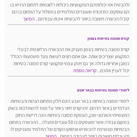
ולהבטיח את יכולותיהם המקצועיות כיכולות רלוונטיות לתחום הרגיש בו
הם עוסקים. התזכורת שעוברים התלמידים במסלול על התחום בו הם
קיבלו הכשרה חשובה ביותר להבטחת איכות עבודתם...
המשך
קורס ממונה בטיחות בצפון
קורס ממונה בטיחות בצפון מעניק את ההכשרה הרלוונטית לבעלי
המקצוע שצריכים אותה. אם אתם רוצים לעשות צעד משמעותי הכולל
כמובן אחריות גדולה אך גם זינוק עצמי ומקצועי קורס ממונה בטיחות
יכול לעניין אתכם...
קריאה נוספת
לימודי ממונה בטיחות בבאר שבע
לימודי ממונה בטיחות בבאר שבע הינם חלק מתחום הגהות והבטיחות
הנלמדים באזור הדרום. זהו קורס חיוני ביותר על מנת להשתלבות בשוק
התעשייתי והארגוני שכן, העסקת ממונה בטיחות הינה דרישת החוק
במקום עבודה אשר מועסקים בו 50 עובדים ומעלה... ההכשרה בתחום
הבטיחות מצטרפת להכשרתו ועיסוקו הקודם של התלמיד ומעניקים לו
ידע וכלים חשובים ביותר לעבודה בתחום...
המשך