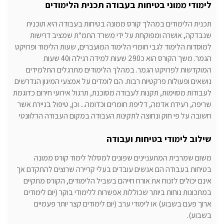
לימודי ממוני בטיחות בעבודה תכנית הלימודים
תכנית הלימודים במהלך קורס ממונה בטיחות בעבודה היא תוכנית
שנבדקה, אושרה ומפוקחת על ידי משרד התמ"ת שמציב דרישות
למוסדות הלימוד לגבי חומרי הלימוד המועברים, שעות הלימוד ופרויקט
הגמר. משך הקורס הוא כ290 שעות למידה רגילה ו40 שעות
המוקדשות לפרויקט הגמר.
במהלך הלימודים מתרגלים התלמידים
נושאים ופעולות פרקטיות רבות. הם לומדים על אמצעי המיגון הנדרשים
לעבודות מסוימות, תקנות לעבודה מסוכנת, תרגול אירועי חירום כדוגמת
שריפה, רעידת אדמה, דליפת חומרים וכדומה... וכן, טיפול בניירת אשר
חשובה על פי חוק ונחוצה לתקינות העבודה במקום העבודה הרלוונטי
שילוב לימודי בטיחות ועבודה
משום שמרבית המתעניינים שפונים למסלול לימוד קורס ממונה
בטיחות בעבודה הם אנשים עובדים בעלי קריירה שרוצים להתקדם אך
אינם יכולים לזנוח את אורח חייהם בשביל הלימודים, הקורס מתקיים
במתכונות נוחות ביותר שכוללות אפשרות ללימודי בוקר (יום לימודים
ארוך פעם בשבוע) או לימודי ערב (יום לימודים קצר יותר פעמיים
בשבוע).