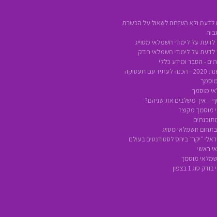
 לדעת ולא העזתם לשאול על הכשרת
בוה
לדעת על לימודי חשמלאי מסוייג
 לדעת על לימודי חשמלאי בודק
ים - הסבר ומידע כללי
ם תעסוקה
מוסמך
אי מוסמך
סף – איך משלבים את שניהם?
 מוסמך מקוצר
מתוכנתים
 בתחום חשמלאי מסויג
אלי "יקר" ביחס לסטודנטים בעולם
י ראשי
חשמלאי מוסמך
 סוג 1 בצפון