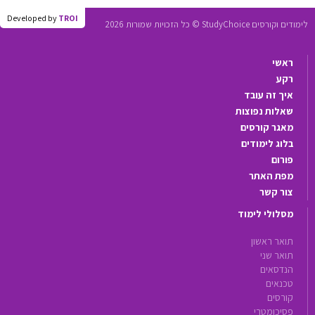
Developed by
TROI
לימודים וקורסים StudyChoice © כל הזכויות שמורות 2026
ראשי
רקע
איך זה עובד
שאלות נפוצות
מאגר קורסים
בלוג לימודים
פורום
מפת האתר
צור קשר
מסלולי לימוד
תואר ראשון
תואר שני
הנדסאים
טכנאים
קורסים
פסיכומטרי