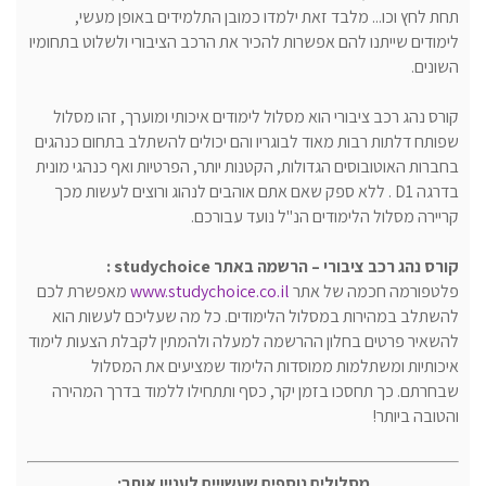
תחת לחץ וכו... מלבד זאת ילמדו כמובן התלמידים באופן מעשי,
לימודים שייתנו להם אפשרות להכיר את הרכב הציבורי ולשלוט בתחומיו
השונים.
קורס נהג רכב ציבורי
הוא מסלול לימודים איכותי ומוערך, זהו מסלול
שפותח דלתות רבות מאוד לבוגריו והם יכולים להשתלב בתחום כנהגים
בחברות האוטובוסים הגדולות, הקטנות יותר, הפרטיות ואף כנהגי מונית
בדרגה D1 . ללא ספק שאם אתם אוהבים לנהוג ורוצים לעשות מכך
קריירה מסלול הלימודים הנ"ל נועד עבורכם.
קורס נהג רכב ציבורי – הרשמה באתר
studychoice
:
פלטפורמה חכמה של אתר
www.studychoice.co.il
מאפשרת לכם
להשתלב במהירות במסלול הלימודים. כל מה שעליכם לעשות הוא
להשאיר פרטים בחלון ההרשמה למעלה ולהמתין לקבלת הצעות לימוד
איכותיות ומשתלמות ממוסדות הלימוד שמציעים את המסלול
שבחרתם. כך תחסכו בזמן יקר, כסף ותתחילו ללמוד בדרך המהירה
והטובה ביותר!
מסלולים נוספים שעשויים לעניין אותך: