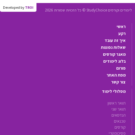
Developed by
TROI
לימודים וקורסים StudyChoice © כל הזכויות שמורות 2026
ראשי
רקע
איך זה עובד
שאלות נפוצות
מאגר קורסים
בלוג לימודים
פורום
מפת האתר
צור קשר
מסלולי לימוד
תואר ראשון
תואר שני
הנדסאים
טכנאים
קורסים
פסיכומטרי