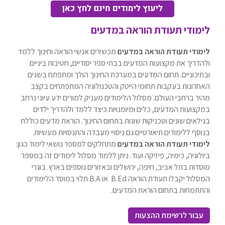
לימודי תעודת הוראה במדעים
לימודי תעודת הוראה במדעים
מכשירים אנשי הוראה וחינוך ללמד
ולהדריך את מקצועות המדעים בבתי ספר יסודיים, חטיבות ביניים
ובתיכוניים. תחום המדעים במערכת החינוך הולך ומתפתח בשנים
האחרונות בעקבות תחומי הייטק והטכנולוגיה המתפתחים בקצב
מהיר ברחבי העולם. מסלול הלימודים מעניק למורים ידע עיוני נרחב
במקצועות המדעים, כלים ומיומנויות כיצד ללמד ולהדריך ילדים
בגילאים שונים וטכניקות שונות בתחום החינוך. הוראת מדעים כוללת
בנוסף ללימודים תיאורטיים גם ניסויי מעבדה והתנסויות מעשיות.
לימודי תעודת הוראה במדעים
מתחלקים למספר נושאי לימוד כגון:
ביולוגיה, כימיה, פיזיקה ועוד. ניתן ללמוד מסלול לימודים זה במספר
מוסדות בתל אביב, חיפה, ירושלים ובאזורים נוספים בארץ. בוגרי
המסלול יקבלו תעודת הוראה B.Ed או B.A תלוי במוסד הלימודים
והתתמחות בתחום הוראת המדעים.
עבור לרשימת ההצעות