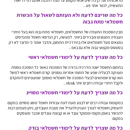
מלאכותית ועל כן נדרשים אנשי מקצוע על מנת לתכנת אותם לפי דרישות
התעשייה, לנטר אחר פע...
כל מה שריצם לדעת ולא העזתם לשאול על הכשרת
חשמלאי מתח גבוה
מבין הסמכות התעודה של החשמלאים, חשמלאי מתח גבוה הוא בעל היתרי
העבודה המגוונים והבכירים ביותר. למעשה, רק הנדסאי חשמל ומהנדסים
נמצאים מעל חשמלאים אלו בהיררכיית התחום, והדבר אומר כי מדובר לא רק
בסטטוס מקצועי גבוה אלא גם באפ...
כל מה שצריך לדעת על לימודי חשמלאי ראשי
בתחום החשמל ישנה היררכיה ברורה של הסמכות כאשר כל הסמכה נוספת
מעניקה לבעליה שפע של תחומי אחריות נוספים. קורס חשמלאי ראשי למשל
הוא קורס שמתאים לבעלי הסמכה של חשמלאי מוסמך שמעוניינים להתקדם
ולקבל היתרי עבודה רחבים יותר.&nbs...
כל מה שצריך לדעת על לימודי חשמלאי מסוייג
במקומות עבודה רבים יש לבצע מעת לעת עבודות חשמל מסוג מסויים. במקום
להעסיק חשמלאי לצורך העניין ולהגדיל את מצבת העובדים, ניתן פעמים רבות
להכשיר באופן מקומי וממוקד עובד או או קבוצת עובדים שכבר מועסקים
במקום.
כל מה שצריך לדעת על לימודי חשמלאי בודק