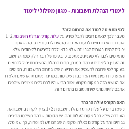
לימודי הנהלת חשבונות - מגוון מסלולי לימוד
למי מתאים ללמוד את התחום הזה?
מעבר לכך שאתם רוצים לקבל מידע על
עלות קורס הנהלת חשבונות
1+2
אתם בוודאי גם רוצים לדעת האם זה מתאים לכם, ובצדק. מה שאתם
יכולים להיות בטוחים לגביו זה שלא כדאי לכם להירשם ללימודים שלא
מתאימים לכם ולא מעניינים אתכם, כי בסופו של דבר חלק ממה שחשוב
זה העניין בלימודים עצמם. כמו כן, תחום הנהלת החשבונות יכול להתאים
בעיקר למי שרוצה להעמיק את הידיעות שלו בתחום החשבונות, המיסים
והמערכות הפיננסיות המורכבות שקיימות במדינה. אתם תראו שאם תלמדו
את הנושא הזה במקום מקצועי וטוב הרי שיהיו לכם כלים מצוינים שיהפכו
אתכם להיות נותני שירות טובים בתחום הזה.
האם הקורס עולה הרבה?
כשמדברים על עלות קורס הנהלת חשבונות 1+2 צריך לקחת בחשבון את
העובדה שלא בכל מקום העלות זהה. יש מקומות שבהם תשלמו מחירים
גבוהים יותר על קורסים כאלה ומקומות שבהם תשלמו פחות, כך שמומלץ
לבדוק את הנושא לעומק. אין סיבה אמיתית לשלם על הקורס הזה מחיר