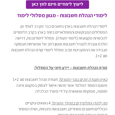
לימודי הנהלת חשבונות - מגוון מסלולי לימוד
לימודי הנהלת חשבונות בארץ נחשבים כבר זמן רב לאחד מן
המסלולים המבוקשים והפופולאריים ביותר בארץ בקרב הלימודים
להכשרות מקצועיות (לימודי תעודה). מסלול לימודים נוח, דרישה
הולכת וגוברת למנהל חשבונות ומגוון רחב של אפשרויות תעסוקה
מגבירה את ההתעניינות סביב מסלול לימודי קורס הנהלת חשבונות
סוג 1+2.
קורס הנהלת חשבונות – יידע חיוני על המסלול:
באיזו תעודה זוכים בוגרי הקורס?
תעודת מנהל חשבונות סוג 1+2
מטעם המוסד המלמד אשר מהווה אישור לעסוק במקצוע והינה
חתומה, מפוקחת ומאושרת על ידי משרד הכלכלה.
מה ילמדו התלמידים במהלך הקורס?
4 נושאים עיקריים
הכוללים:חישובים מסחריים, חשבונאות פיננסית, תורת המסחר
והמשק ועבודת חשבונאות מעשית