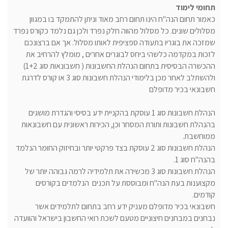
תחומי לימוד
כאמור תחום הנה"ח הינו תחום רחב מאוד וניתן להתמקד בו במגוון
מסלולים שונים. כל מסלול מהווה חלק נפרד ולכן גם נלמד כקורס נפרד
שמזכה את בוגריו בתעודה ספציפית לאותו מסלול. אך אם ברצונכם
לזכות במקדמה כלשהי ביחס לבוגרים אחרים , מומלץ להרחיב את
ההכשרה הבסיסית בתחום הנהלת החשבונות ( חשבונאות סוג 1+2)
ולהשתלב לאחר מכן בלימודי הנהלת חשבונות סוג 3 או קורס לדרגת
חשבונאי בכיר מדופלם
הנהלת חשבונות סוג 1 עוסקת בהקניית ידע בסיסי והגדרת מושגים
בהנהלת חשבונות ותורת המסחר וכן, הכירות ראשונית עם חשבונאות
ממוחשבת.
הנהלת חשבונות סוג 2 עוסקת בצד פרקטי יותר ובחיזוק החומר הנלמד
בהנה"ח סוג 1.
הנהלת חשבונות סוג 3 מכשירה את תלמידיה לרמה גבוהה יותר של
מקצוענות בעת הנה"ח ומבוססת על תכנים הנלמדים בקורסים
קודמים.
חשבונאי בכיר מדופלם מעניק ידע רחב בתחום לתלמידים אשר
נבחנים במבחנים חיצוניים מטעם לשכת רואי החשבון בישראל והוועדה