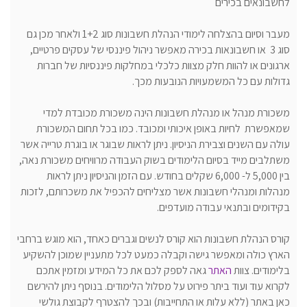
לחשבונאים בכירים
מעבר וסיום בהצלחה לימודי הנהלת חשבונות סוג 1+2 ולאחר מכן גם
סוג 3 או חשבונאות בכירה מאפשר ניהול פיננסי של עסקים פרטיים,
ארגונים או להוות חלק מצוות כלכלי במחלקות פיננסיות של חברות
גדולות עם כל המשמעויות הנובעות מכך.
משכורת מנהל או מנהלת חשבונות הינה משכורת מכובדת למדי
שמאפשרת לחיות באופן איכותי ומכובד. כמו בכל תחום המשכורת
עולה עם השנים וצבירת הניסיון. ניתן לראות שבוגר או בוגרת טרייה אשר
משתלבים מייד בסיום הלימודים בשוק העבודה מרוויחים משכורת נאה,
בין 5,000 ל- 6,000 שקלים בחודש. עם הזמן והניסיון ניתן לראות
מנהלות ומנהלי חשבונות אשר מצליחים להכפיל את משכרותם, לזכות
בקידומים ובתנאי עבודה מועדפים.
קורס הנהלת חשבונות הוא קורס לנשים וגברים כאחד, הוא מוגש ברחבי
הארץ כולה ומאפשר גישה וקבלה כמעט לכל מתעניין שמוכן להשקיע
בלימודים. צוות
האתר
גאה לספק לכם את כל המידע ומזמין אתכם
לקרוא עוד ועוד ביתר פירוט על מסלול הלימודים. בנוסף ניתן להירשם
כאן באתר (ללא עלות או התחייבות) ובכך להצטרף לקבוצת גולשי