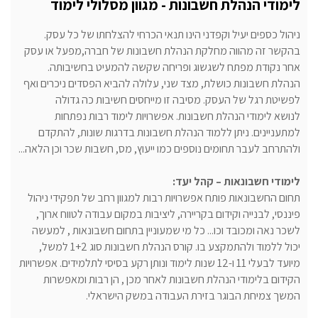
לימודי הנהלת חשבונות - מגוון מסלולי לימוד
ניהול כספים יעיל וקפדני הינו תנאי הכרחי להצלחתו של כל עסק.
בהקשר זה מהווה מחלקת הנהלת חשבונות של חברה,מפעל או עסק
אחר נקודת מפתח לשגשוג ופריחה שקשה להמעיט בחשיבותה.
הנהלת חשבונות כושלת, מצד שני, עלולה להביא הפסדים ניכרים ואף
לפשיטת רגל של העסק. מסיבה זו מייחסים חשיבות כה גדולה
לנושא לימודי הנהלת חשבונות. אפשרויות לימוד רבות נפתחות
למתעניינים. ניתן ללמוד הנהלת חשבונות בדרגות שונות, להתקדם
ולהתרחב לעבר תחומים נוספים כמו ייעוץ, מס, חשבות שכר וכן הלאה...
לימודי חשבונאות – קהל יעד:
תחום החשבונאות פותח אפשרויות רבות למגוון רחב של תפקידי ניהול
פיננסי, לבנייה וקידום בקריירה, ליציבות במקום עבודה לטווח ארוך,
לשכר נאה ומכובד וכו... כל מי שמעוניין בתחום חשבונאות , למעשה
יכול ללמוד ולהתמקצע בו. קורס הנהלת חשבונות סוג 1+2 למשל,
מיועד לבעלי 11 ו-12 שנות לימוד ונותן רקע בסיסי לתלמידים. אפשרויות
הקידום בלימודי הנהלת חשבונות לאחר מכן , הן רבות ומאפשרות
המשך צמיחת הבוגר בזירת העבודה במשק הישראלי.