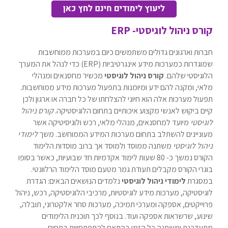
קורס ניהול לוגיסטי- ERP
חברות וארגונים גדולים משתמשים כיום במערכות ממוחשבות
שמוגדרות כמערכות מידע אינגרטיביות (ERP) כדי לנהל את המערך
הלוגיסטי שלהם.
קורס ניהול לוגיסטי
מכשיר מחסנאים ומנהלי
מלאי, ומקנה להם ידע ומיומנות בתפעול מערכות מידע ממוחשבות.
תפעול מערכות אלה הוא חיוני להצלחתו של כל חברה או ארגון ולכן
קיים ביקוש לאנשי מקצוע איכותיים בתחום הלוגיסטיקה.
קורס ניהול
לוגיסטי
מיועד למחסנאים, מנהלי מלאי, רכש ולוגיסיטיקה אשר
מעוניינים להשתלב בתחום מערכות המידע הממוחשב. משך
לימודי
ניהול לוגיסטי
משתנה ממוסד ולמוסד אך ברוב מוסדות הלימוד
הקורס נמשך כ- 80 שעות לימוד אקדמיות חד שבועיות, כאשר בסופו
בוגרי הקורס מקבלים תעודת גמר מטעם מוסד הלימוד הרלוונטי.
במסגרת
לימודי ניהול לוגיסטי
נלמדים הנושאים הבאים: הגדרת
לוגיסטיקה, מערכות מידע לוגיסטיות, מרכיבי הלוגיסטיקה, רכש, ניהול
פרוייקטים, אספקה ומערכי תמיכה, מערכות סחר אלקטרוני, תובלה,
שינוע, שרשראות אספקה ועוד. בנוסף לכך תוכנית הלימודים
מתעדכנת ומשתנה כל הזמן בהתאם להתפתחויות בתחום