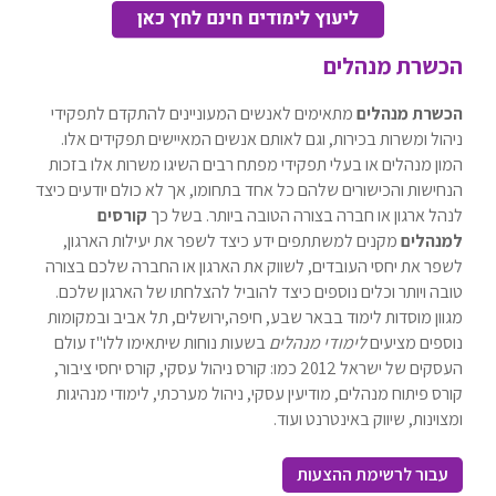
הכשרת מנהלים
הכשרת מנהלים
מתאימים לאנשים המעוניינים להתקדם לתפקידי
ניהול ומשרות בכירות, וגם לאותם אנשים המאיישים תפקידים אלו.
המון מנהלים או בעלי תפקידי מפתח רבים השיגו משרות אלו בזכות
הנחישות והכישורים שלהם כל אחד בתחומו, אך לא כולם יודעים כיצד
לנהל ארגון או חברה בצורה הטובה ביותר. בשל כך
קורסים
למנהלים
מקנים למשתתפים ידע כיצד לשפר את יעילות הארגון,
לשפר את יחסי העובדים, לשווק את הארגון או החברה שלכם בצורה
טובה ויותר וכלים נוספים כיצד להוביל להצלחתו של הארגון שלכם.
מגוון מוסדות לימוד בבאר שבע, חיפה,ירושלים, תל אביב ובמקומות
נוספים מציעים
לימודי מנהלים
בשעות נוחות שיתאימו ללו"ז עולם
העסקים של ישראל 2012 כמו: קורס ניהול עסקי, קורס יחסי ציבור,
קורס פיתוח מנהלים, מודיעין עסקי, ניהול מערכתי, לימודי מנהיגות
ומצוינות, שיווק באינטרנט ועוד.
עבור לרשימת ההצעות