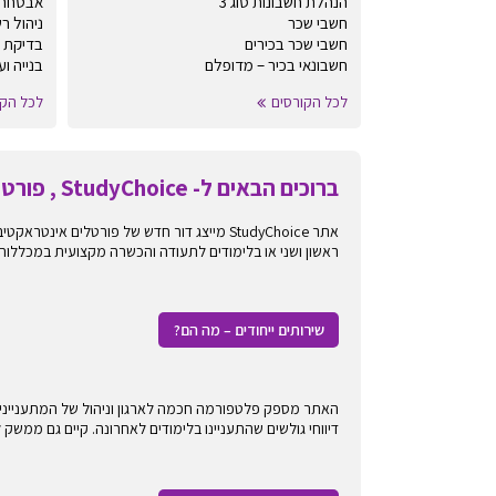
הנהלת חשבונות סוג 3
אבטחת 
חשבי שכר
ניהול ר
חשבי שכר בכירים
בדיקת תו
חשבונאי בכיר – מדופלם
בנייה ו
לכל הקורסים
לכל הקו
ברוכים הבאים ל- StudyChoice , פורטל לימודים אינטראקטיבי
אתר StudyChoice מייצג דור חדש של פורטלים
ראשון ושני או בלימודים לתעודה והכשרה מקצועית במכללות
שירותים ייחודים – מה הם?
האתר מספק פלטפורמה חכמה לארגון וניהול של המתעניינים 
דיווחי גולשים שהתעניינו בלימודים לאחרונה. קיים גם ממשק