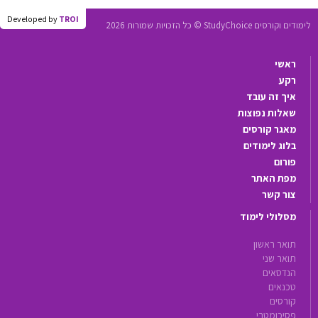
Developed by
TROI
לימודים וקורסים StudyChoice © כל הזכויות שמורות 2026
ראשי
רקע
איך זה עובד
שאלות נפוצות
מאגר קורסים
בלוג לימודים
פורום
מפת האתר
צור קשר
מסלולי לימוד
תואר ראשון
תואר שני
הנדסאים
טכנאים
קורסים
פסיכומטרי